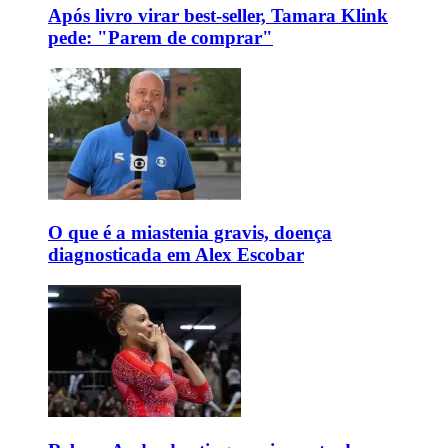
Após livro virar best-seller, Tamara Klink
pede: "Parem de comprar"
O que é a miastenia gravis, doença
diagnosticada em Alex Escobar