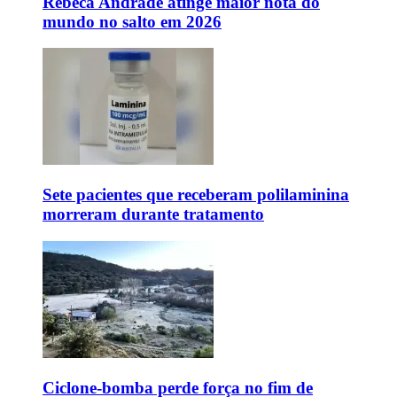
Rebeca Andrade atinge maior nota do
mundo no salto em 2026
Sete pacientes que receberam polilaminina
morreram durante tratamento
Ciclone-bomba perde força no fim de