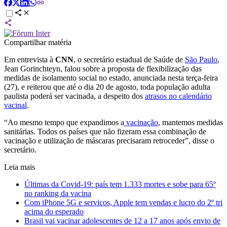
Compartilhar matéria
Em entrevista à
CNN
, o secretário estadual de Saúde de
São Paulo
,
Jean Gorinchteyn, falou sobre a proposta de flexibilização das
medidas de isolamento social no estado, anunciada nesta terça-feira
(27), e reiterou que até o dia 20 de agosto, toda população adulta
paulista poderá ser vacinada, a despeito dos
atrasos no calendário
vacinal
.
“Ao mesmo tempo que expandimos a
vacinação
, mantemos medidas
sanitárias. Todos os países que não fizeram essa combinação de
vacinação e utilização de máscaras precisaram retroceder”, disse o
secretário.
Leia mais
Últimas da Covid-19: país tem 1.333 mortes e sobe para 65º
no ranking da vacina
Com iPhone 5G e serviços, Apple tem vendas e lucro do 2º tri
acima do esperado
Brasil vai vacinar adolescentes de 12 a 17 anos após envio de