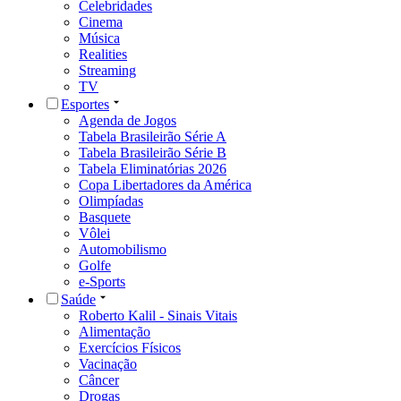
Celebridades
Cinema
Música
Realities
Streaming
TV
Esportes
Agenda de Jogos
Tabela Brasileirão Série A
Tabela Brasileirão Série B
Tabela Eliminatórias 2026
Copa Libertadores da América
Olimpíadas
Basquete
Vôlei
Automobilismo
Golfe
e-Sports
Saúde
Roberto Kalil - Sinais Vitais
Alimentação
Exercícios Físicos
Vacinação
Câncer
Drogas