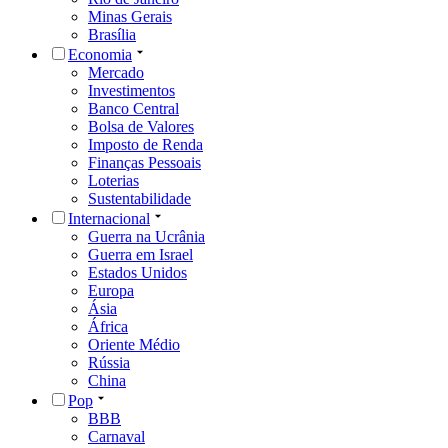
Minas Gerais
Brasília
Economia
Mercado
Investimentos
Banco Central
Bolsa de Valores
Imposto de Renda
Finanças Pessoais
Loterias
Sustentabilidade
Internacional
Guerra na Ucrânia
Guerra em Israel
Estados Unidos
Europa
Ásia
África
Oriente Médio
Rússia
China
Pop
BBB
Carnaval