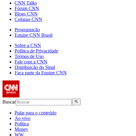
CNN Talks
Fórum CNN
Blogs CNN
Colunas CNN
Programação
Equipe CNN Brasil
Sobre a CNN
Política de Privacidade
Termos de Uso
Fale com a CNN
Distribuição do Sinal
Faça parte da Equipe CNN
Buscar
Pular para o conteúdo
Ao vivo
Política
Money
WW