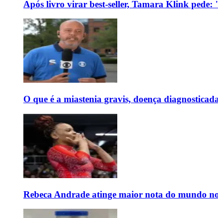
Após livro virar best-seller, Tamara Klink pede
O que é a miastenia gravis, doença diagnostica
Rebeca Andrade atinge maior nota do mundo no