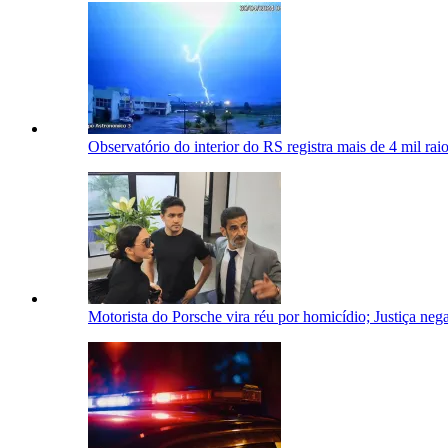
Observatório do interior do RS registra mais de 4 mil rai
Motorista do Porsche vira réu por homicídio; Justiça nega