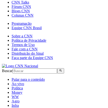
CNN Talks
Fórum CNN
Blogs CNN
Colunas CNN
Programação
Equipe CNN Brasil
Sobre a CNN
Política de Privacidade
Termos de Uso
Fale com a CNN
Distribuição do Sinal
Faça parte da Equipe CNN
Buscar
Pular para o conteúdo
Ao vivo
Política
Money
WW
Agro
Infra