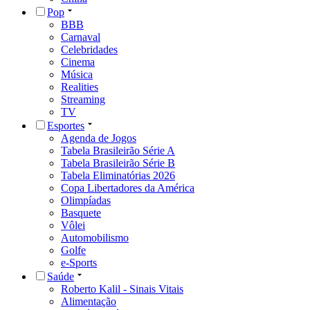
Pop
BBB
Carnaval
Celebridades
Cinema
Música
Realities
Streaming
TV
Esportes
Agenda de Jogos
Tabela Brasileirão Série A
Tabela Brasileirão Série B
Tabela Eliminatórias 2026
Copa Libertadores da América
Olimpíadas
Basquete
Vôlei
Automobilismo
Golfe
e-Sports
Saúde
Roberto Kalil - Sinais Vitais
Alimentação