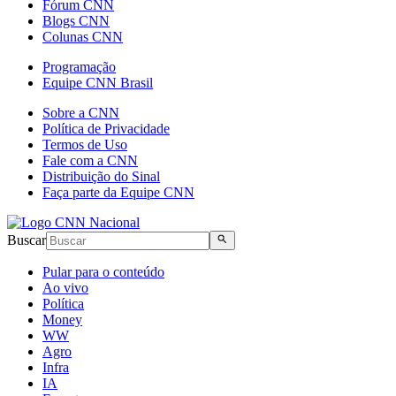
Fórum CNN
Blogs CNN
Colunas CNN
Programação
Equipe CNN Brasil
Sobre a CNN
Política de Privacidade
Termos de Uso
Fale com a CNN
Distribuição do Sinal
Faça parte da Equipe CNN
Buscar
Pular para o conteúdo
Ao vivo
Política
Money
WW
Agro
Infra
IA