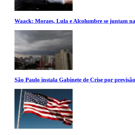
Waack: Moraes, Lula e Alcolumbre se juntam na
São Paulo instala Gabinete de Crise por previsã