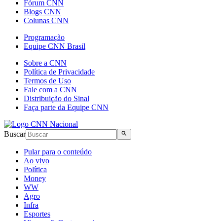
Fórum CNN
Blogs CNN
Colunas CNN
Programação
Equipe CNN Brasil
Sobre a CNN
Política de Privacidade
Termos de Uso
Fale com a CNN
Distribuição do Sinal
Faça parte da Equipe CNN
Buscar
Pular para o conteúdo
Ao vivo
Política
Money
WW
Agro
Infra
Esportes