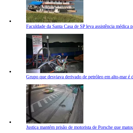
Faculdade da Santa Casa de SP leva assistência médica p
Grupo que desviava derivado de petróleo em alto-mar é d
Justiça mantém prisão de motorista de Porsche que mat