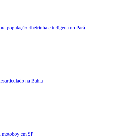
ara população ribeirinha e indígena no Pará
esarticulado na Bahia
ou motoboy em SP