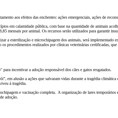
ntamento aos efeitos das enchentes: ações emergenciais, ações de recon
ípios em calamidade pública, com base na quantidade de animais acolh
5 mensais por animal. Os recursos serão utilizados para garantir insum
ealizar a esterilização e microchipagem dos animais, será implementad
o os procedimentos realizados por clínicas veterinárias certificadas, 
ara incentivar a adoção responsável dos cães e gatos resgatados.
, em alusão a ações que salvaram vidas durante a tragédia climática 
viveu à tragédia.
crochipagem e vacinação completa. A organização de lares temporários es
 de adoção.