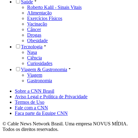
Saúde
Roberto Kalil - Sinais Vitais
Alimentação
Exercícios Físicos
Vacinação
Câncer
Drogas
Obesidade
Tecnologia
Nasa
Ciência
Curiosidades
Viagem & Gastronomia
Viagem
Gastronomia
Sobre a CNN Brasil
Aviso Legal e Política de Privacidade
Termos de Uso
Fale com a CNN
Faça parte da Equipe CNN
© Cable News Network Brasil. Uma empresa NOVUS MÍDIA.
Todos os direitos reservados.