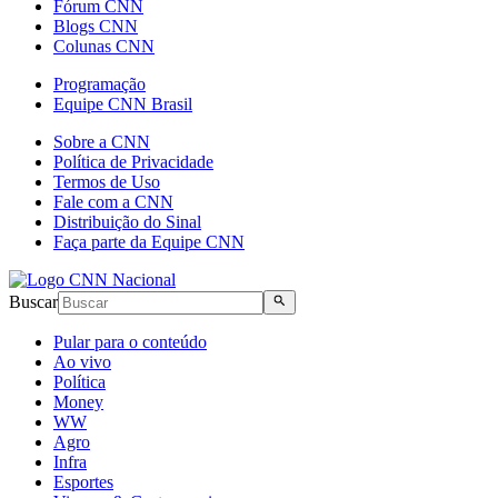
Fórum CNN
Blogs CNN
Colunas CNN
Programação
Equipe CNN Brasil
Sobre a CNN
Política de Privacidade
Termos de Uso
Fale com a CNN
Distribuição do Sinal
Faça parte da Equipe CNN
Buscar
Pular para o conteúdo
Ao vivo
Política
Money
WW
Agro
Infra
Esportes