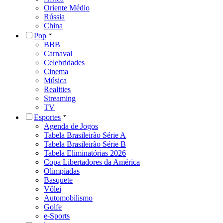
Oriente Médio
Rússia
China
Pop
BBB
Carnaval
Celebridades
Cinema
Música
Realities
Streaming
TV
Esportes
Agenda de Jogos
Tabela Brasileirão Série A
Tabela Brasileirão Série B
Tabela Eliminatórias 2026
Copa Libertadores da América
Olimpíadas
Basquete
Vôlei
Automobilismo
Golfe
e-Sports