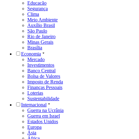
Educação
Segurança
Clima
Meio Ambiente
Auxílio Brasil
São Paulo
Rio de Janeiro
Minas Gerais
Brasília
Economia
Mercado
Investimentos
Banco Central
Bolsa de Valores
Imposto de Renda
Finanças Pessoais
Loterias
Sustentabilidade
Internacional
Guerra na Ucrânia
Guerra em Israel
Estados Unidos
Europa
Ásia
África