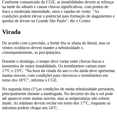
Conforme comunicado do CGE, as instabilidades devem se reforçar
na tarde do sábado e causar chuvas significativas, com pontos de
fraca a moderada intensidade, raios e rajadas de vento. "As
condições podem elevar o potencial para formação de alagamentos e
quedas de árvore na Grande São Paulo", diz o Centro.
Virada
De acordo com a previsão, a frente fria se afasta do litoral, mas os
ventos oceânicos devem manter a nebulosidade e,
consequentemente, as precipitações.
Durante o domingo, o tempo deve variar entre chuvas fracas e
momentos de maior instabilidade. Os termômetros variam entre
17ºC e 23ºC. "Na hora da virada do ano o céu ainda deve apresentar
muitas nuvens, com condições para chuviscos e termômetros em
torno dos 18°C", informa o CGE.
Na segunda-feira (1º),as condições de muita nebulosidade persistem,
principalmente durante a madrugada. No decorrer do dia o sol pode
até aparecer entre muitas nuvens, mas as temperaturas não sobem
muito. As mínimas devem oscilar em torno dos 17°C, enquanto as
máximas podem chegar aos 24°C.