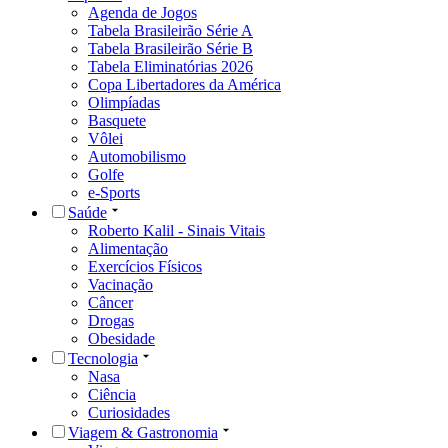
Agenda de Jogos
Tabela Brasileirão Série A
Tabela Brasileirão Série B
Tabela Eliminatórias 2026
Copa Libertadores da América
Olimpíadas
Basquete
Vôlei
Automobilismo
Golfe
e-Sports
Saúde
Roberto Kalil - Sinais Vitais
Alimentação
Exercícios Físicos
Vacinação
Câncer
Drogas
Obesidade
Tecnologia
Nasa
Ciência
Curiosidades
Viagem & Gastronomia