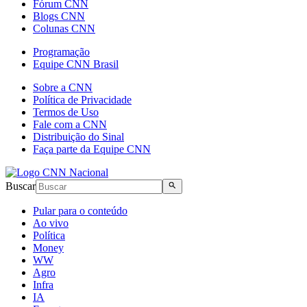
Fórum CNN
Blogs CNN
Colunas CNN
Programação
Equipe CNN Brasil
Sobre a CNN
Política de Privacidade
Termos de Uso
Fale com a CNN
Distribuição do Sinal
Faça parte da Equipe CNN
Buscar
Pular para o conteúdo
Ao vivo
Política
Money
WW
Agro
Infra
IA