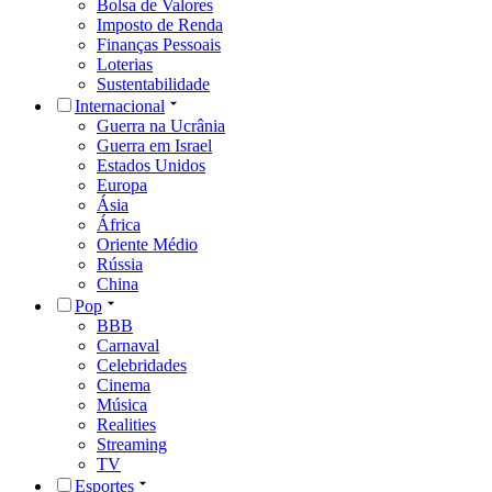
Bolsa de Valores
Imposto de Renda
Finanças Pessoais
Loterias
Sustentabilidade
Internacional
Guerra na Ucrânia
Guerra em Israel
Estados Unidos
Europa
Ásia
África
Oriente Médio
Rússia
China
Pop
BBB
Carnaval
Celebridades
Cinema
Música
Realities
Streaming
TV
Esportes