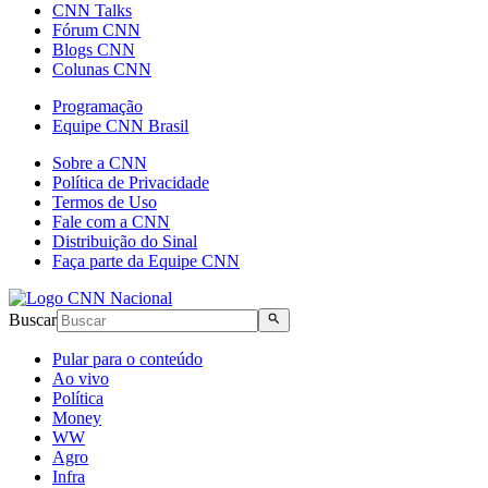
CNN Talks
Fórum CNN
Blogs CNN
Colunas CNN
Programação
Equipe CNN Brasil
Sobre a CNN
Política de Privacidade
Termos de Uso
Fale com a CNN
Distribuição do Sinal
Faça parte da Equipe CNN
Buscar
Pular para o conteúdo
Ao vivo
Política
Money
WW
Agro
Infra