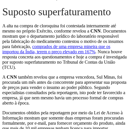
Suposto superfaturamento
A alta na compra de cloroquina foi contestada internamente até
mesmo no próprio Exército, conforme revelou a
CNN
. Documentos
mostram que o departamento jurídico do laboratório responsável
pela fabricação do medicamento contestou o motivo de os insumos
para fabricação,
comprados de uma empresa mineira que os
importou da Índia, terem o preço elevado em 167%
. Nunca houve
resposta concreta aos questionamentos e hoje a compra é investigada
por suposto superfaturamento no Tribunal de Contas da União
(TCU).
A
CNN
também revelou que a empresa vencedora, Sul Minas, foi
procurada um mês antes da concorrente para apresentar sua proposta
de preços para vender o insumo ao poder público. Segundo
especialistas consultados pela reportagem, isto pode ter favorecido a
empresa, já que nem mesmo havia um processo formal de compras
aberto à época.
Documentos obtidos pela reportagem por meio da Lei de Acesso à
Informação mostram que somente duas empresas foram procuradas
formalmente, por e-mail, para fornecer orçamento do produto, ainda
que mais de 10 mil empresas tenham licença para importar