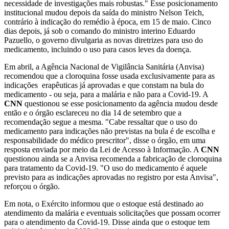
necessidade de investigações mais robustas." Esse posicionamento
institucional mudou depois da saída do ministro Nelson Teich,
contrário à indicação do remédio à época, em 15 de maio. Cinco
dias depois, já sob o comando do ministro interino Eduardo
Pazuello, o governo divulgaria as novas diretrizes para uso do
medicamento, incluindo o uso para casos leves da doença.
Em abril, a Agência Nacional de Vigilância Sanitária (Anvisa)
recomendou que a cloroquina fosse usada exclusivamente para as
indicações erapêuticas já aprovadas e que constam na bula do
medicamento - ou seja, para a malária e não para a Covid-19. A
CNN
questionou se esse posicionamento da agência mudou desde
então e o órgão esclareceu no dia 14 de setembro que a
recomendação segue a mesma. "Cabe ressaltar que o uso do
medicamento para indicações não previstas na bula é de escolha e
responsabilidade do médico prescritor", disse o órgão, em uma
resposta enviada por meio da Lei de Acesso à Informação. A
CNN
questionou ainda se a Anvisa recomenda a fabricação de cloroquina
para tratamento da Covid-19. "O uso do medicamento é aquele
previsto para as indicações aprovadas no registro por esta Anvisa",
reforçou o órgão.
Em nota, o Exército informou que o estoque está destinado ao
atendimento da malária e eventuais solicitações que possam ocorrer
para o atendimento da Covid-19. Disse ainda que o estoque tem