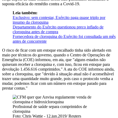
suposta eficácia do remédio contra a Covid-19.
Leia também:
Exclusivo: sem contestar, Exército paga quase triplo por
insumo da cloroquina
Departamento do Exército questionou preço inflado de
cloroquina antes de compra
Fornecedora de cloroquina do Exército foi consultada um mês
antes de concorrente
O risco de ficar com um estoque encalhado tinha sido alertado em
maio por técnicos do governo, quando o Centro de Operações de
Emergência (COE) informou, em ata, que "alguns estados não
quiseram receber a cloroquina e, com isso, ficou em estoque para
devolução 1.456.616 comprimidos." A ata do COE informou ainda,
sobre a cloroquina, que "devido à situação atual não é aconselhável
trazer uma quantidade muito grande, pois caso o protocolo venha a
mudar, podemos ficar com um número em estoque parado para
prestar contas."
Profissional de saúde separa comprimidos de
cloroquina
Foto: Chris Wattie - 12.jun.2019/ Reuters