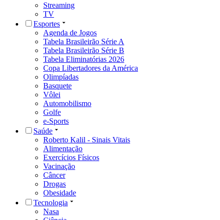
Streaming
TV
Esportes
Agenda de Jogos
Tabela Brasileirão Série A
Tabela Brasileirão Série B
Tabela Eliminatórias 2026
Copa Libertadores da América
Olimpíadas
Basquete
Vôlei
Automobilismo
Golfe
e-Sports
Saúde
Roberto Kalil - Sinais Vitais
Alimentação
Exercícios Físicos
Vacinação
Câncer
Drogas
Obesidade
Tecnologia
Nasa