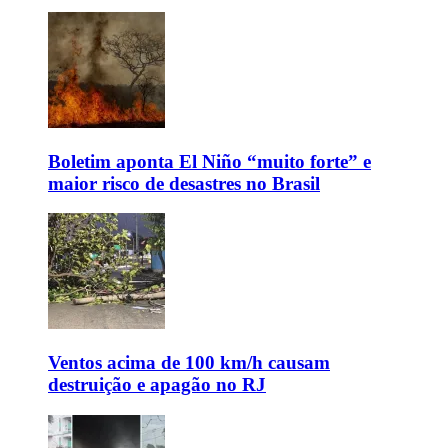
Boletim aponta El Niño “muito forte” e
maior risco de desastres no Brasil
Ventos acima de 100 km/h causam
destruição e apagão no RJ