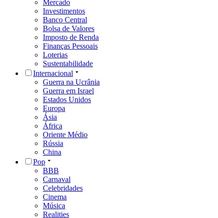
Mercado
Investimentos
Banco Central
Bolsa de Valores
Imposto de Renda
Finanças Pessoais
Loterias
Sustentabilidade
Internacional
Guerra na Ucrânia
Guerra em Israel
Estados Unidos
Europa
Ásia
África
Oriente Médio
Rússia
China
Pop
BBB
Carnaval
Celebridades
Cinema
Música
Realities