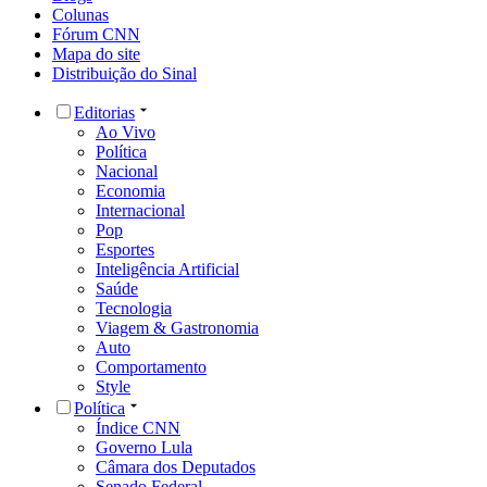
Colunas
Fórum CNN
Mapa do site
Distribuição do Sinal
Editorias
Ao Vivo
Política
Nacional
Economia
Internacional
Pop
Esportes
Inteligência Artificial
Saúde
Tecnologia
Viagem & Gastronomia
Auto
Comportamento
Style
Política
Índice CNN
Governo Lula
Câmara dos Deputados
Senado Federal