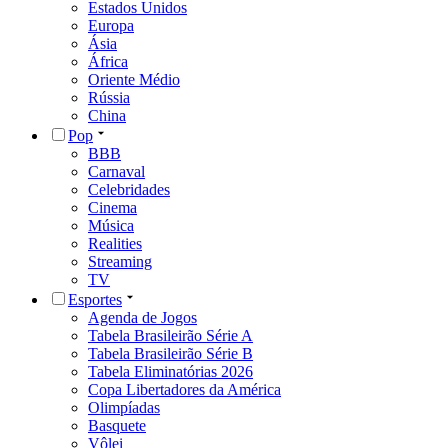
Estados Unidos
Europa
Ásia
África
Oriente Médio
Rússia
China
Pop
BBB
Carnaval
Celebridades
Cinema
Música
Realities
Streaming
TV
Esportes
Agenda de Jogos
Tabela Brasileirão Série A
Tabela Brasileirão Série B
Tabela Eliminatórias 2026
Copa Libertadores da América
Olimpíadas
Basquete
Vôlei