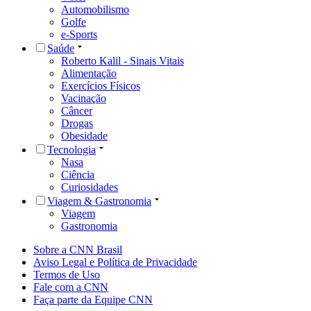
Automobilismo
Golfe
e-Sports
Saúde
Roberto Kalil - Sinais Vitais
Alimentação
Exercícios Físicos
Vacinação
Câncer
Drogas
Obesidade
Tecnologia
Nasa
Ciência
Curiosidades
Viagem & Gastronomia
Viagem
Gastronomia
Sobre a CNN Brasil
Aviso Legal e Política de Privacidade
Termos de Uso
Fale com a CNN
Faça parte da Equipe CNN