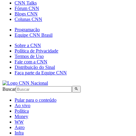
CNN Talks
Fórum CNN
Blogs CNN
Colunas CNN
Programação
Equipe CNN Brasil
Sobre a CNN
Política de Privacidade
Termos de Uso
Fale com a CNN
Distribuição do Sinal
Faça parte da Equipe CNN
Buscar
Pular para o conteúdo
Ao vivo
Política
Money
WW
Agro
Infra