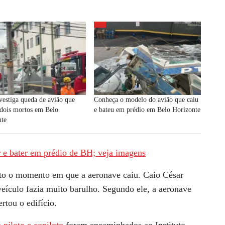
estiga queda de avião que
Conheça o modelo do avião que caiu
 dois mortos em Belo
e bateu em prédio em Belo Horizonte
nte
r e bater em prédio de BH; veja imagens
sto o momento em que a aeronave caiu.
Caio César
veículo fazia muito barulho
. Segundo ele, a aeronave
rtou o edifício.
 piloto e copiloto
foram encaminhados ao Instituto