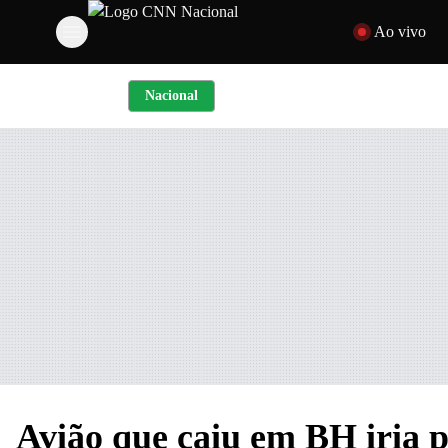
Pular para o conte
Ao vivo
Nacional
Avião que caiu em BH iria 