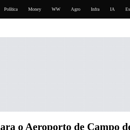
údo
Política
Money
WW
Agro
Infra
IA
Es
para o Aeroporto de Campo d