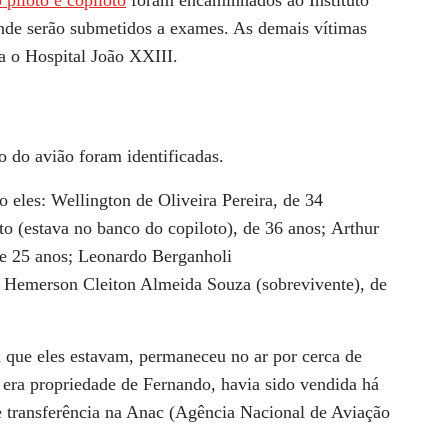
nde serão submetidos a exames. As demais vítimas
a o
Hospital João XXIII.
o do avião
foram identificadas.
ão eles:
Wellington de Oliveira Pereira, de 34
to
(estava no banco do copiloto), de 36 anos;
Arthur
de 25 anos;
Leonardo Berganholi
e
Hemerson Cleiton Almeida Souza
(sobrevivente), de
 que eles estavam,
permaneceu no ar por cerca de
a era propriedade de Fernando, havia sido vendida há
 transferência na Anac (Agência Nacional de Aviação