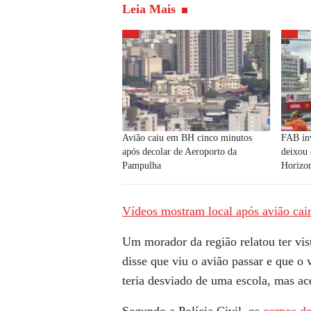
Leia Mais
Avião caiu em BH cinco minutos
FAB inv
após decolar de Aeroporto da
deixou
Pampulha
Horizo
Vídeos mostram local após avião cai
Um morador da região relatou ter vi
disse que viu o avião passar e que o 
teria desviado de uma escola, mas ace
Segundo a Polícia Civil, os
corpos do