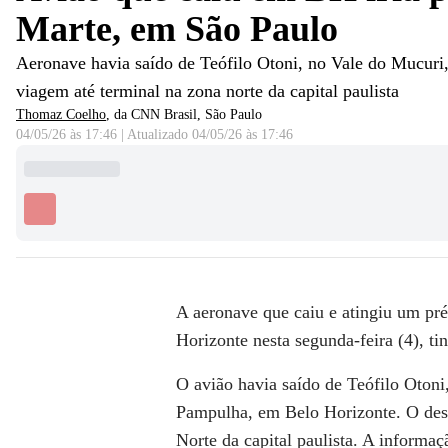
Marte, em São Paulo
Aeronave havia saído de Teófilo Otoni, no Vale do Mucuri
viagem até terminal na zona norte da capital paulista
Thomaz Coelho
, da CNN Brasil
, São Paulo
04/05/26 às 17:46
|
Atualizado
04/05/26 às 17:46
A aeronave que caiu e atingiu um pré
Horizonte nesta segunda-feira (4),
tin
O avião havia saído de Teófilo Otoni
Pampulha, em Belo Horizonte. O dest
Norte da capital paulista. A informaç