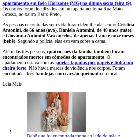
apartamento em Belo Horizonte (MG) na última sexta-feira (9)
.
Os corpos foram localizados em um apartamento na Rua Mato
Grosso, no bairro Barro Preto.
As pessoas encontradas sem vida foram identificadas como
Cristina
Antonini, de 66 anos (avó), Daniela Antonini, de 40 anos (mãe),
e Giovanna Antonini Vasconcelos, de apenas 1 ano e onze meses
(bebê)
. Segundo a polícia, elas estavam sobre a cama.
Além das três pessoas,
quatro cães da família também foram
encontrados mortos em cômodos do apartamento
. O
apartamento estava com as
janelas tapadas por papéis e tinha um
cheiro forte
. Não havia marcas de violência nos corpos. Foram
encontradas
três bandejas com carvão queimado
no local.
Leia Mais
Bebê que foi encontrada morta ao lado de mãe e