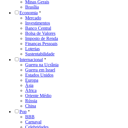
Minas Gerais
Brasília
Economia
Mercado
Investimentos
Banco Central
Bolsa de Valores
Imposto de Renda
Finanças Pessoais
Loterias
Sustentabilidade
Internacional
Guerra na Ucrânia
Guerra em Israel
Estados Unidos
Europa
Ásia
África
Oriente Médio
Rússia
China
Pop
BBB
Carnaval
Celebridades