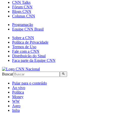
CNN Talks
Fórum CNN
Blogs CNN
Colunas CNN
Programação
Equipe CNN Brasil
Sobre a CNN
Política de Privacidade
Termos de Uso
Fale com a CNN
Distribuição do Sinal
Faça parte da Equipe CNN
Buscar
Pular para o conteúdo
Ao vivo
Política
Money
WW
Agro
Infra