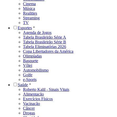
Cinema
Música
Realities
Streaming
TV
Esportes
Agenda de Jogos
Tabela Brasileirão Série A
Tabela Brasileirão Série B
Tabela Eliminatórias 2026
Copa Libertadores da América
Olimpíadas
Basquete
Vôlei
Automobilismo
Golfe
e-Sports
Saúde
Roberto Kalil - Sinais Vitais
Alimentação
Exercícios Físicos
Vacinação
Câncer
Drogas