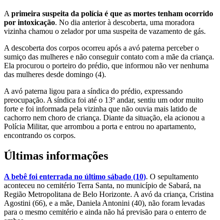
A
primeira suspeita da polícia é que as mortes tenham ocorrido
por intoxicação
. No dia anterior à descoberta, uma moradora
vizinha chamou o zelador por uma suspeita de vazamento de gás.
A descoberta dos corpos ocorreu após a avó paterna perceber o
sumiço das mulheres e não conseguir contato com a mãe da criança.
Ela procurou o porteiro do prédio, que informou não ver nenhuma
das mulheres desde domingo (4).
A avó paterna ligou para a síndica do prédio, expressando
preocupação. A síndica foi até o 13º andar, sentiu um odor muito
forte e foi informada pela vizinha que não ouvia mais latido de
cachorro nem choro de criança. Diante da situação, ela acionou a
Polícia Militar, que arrombou a porta e entrou no apartamento,
encontrando os corpos.
Últimas informações
A bebê foi enterrada no último sábado (10)
. O sepultamento
aconteceu no cemitério Terra Santa, no município de Sabará, na
Região Metropolitana de Belo Horizonte. A avó da criança, Cristina
Agostini (66), e a mãe, Daniela Antonini (40), não foram levadas
para o mesmo cemitério e ainda não há previsão para o enterro de