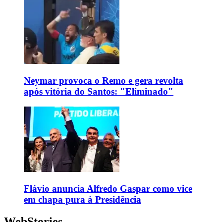
Neymar provoca o Remo e gera revolta
após vitória do Santos: "Eliminado"
Flávio anuncia Alfredo Gaspar como vice
em chapa pura à Presidência
WebStories