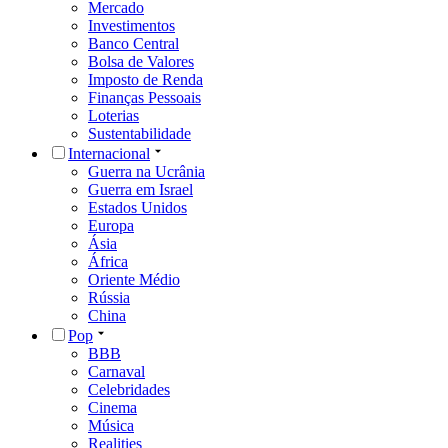
Mercado
Investimentos
Banco Central
Bolsa de Valores
Imposto de Renda
Finanças Pessoais
Loterias
Sustentabilidade
Internacional
Guerra na Ucrânia
Guerra em Israel
Estados Unidos
Europa
Ásia
África
Oriente Médio
Rússia
China
Pop
BBB
Carnaval
Celebridades
Cinema
Música
Realities