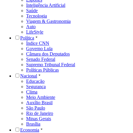
Inteligência Artificial
Saúde
Tecnologia
Viagem & Gastronomia
Auto
LifeStyle
Política
Índice CNN
Governo Lula
Câmara dos Deputados
Senado Federal
Supremo Tribunal Federal
Políticas Públicas
Nacional
Educação
Segurança
Clima
Meio Ambiente
Auxílio Brasil
São Paulo
Rio de Janeiro
Minas Gerais
Brasília
Economia