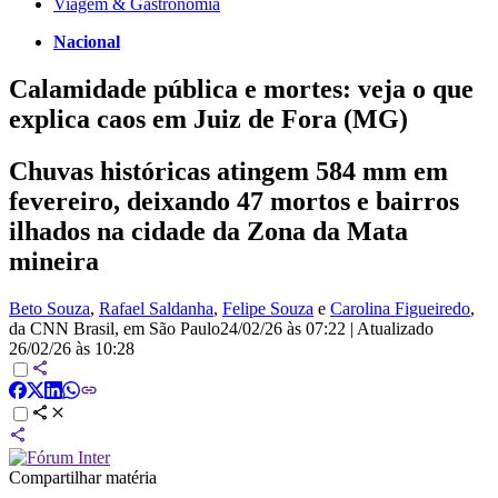
Viagem & Gastronomia
Nacional
Calamidade pública e mortes: veja o que
explica caos em Juiz de Fora (MG)
Chuvas históricas atingem 584 mm em
fevereiro, deixando 47 mortos e bairros
ilhados na cidade da Zona da Mata
mineira
Beto Souza
,
Rafael Saldanha
,
Felipe Souza
e
Carolina Figueiredo
,
da CNN Brasil
, em São Paulo
24/02/26 às 07:22
|
Atualizado
26/02/26 às 10:28
Compartilhar matéria