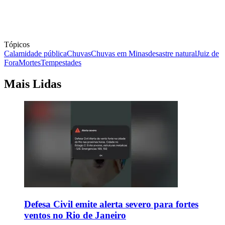
Tópicos
Calamidade pública
Chuvas
Chuvas em Minas
desastre natural
Juiz de
Fora
Mortes
Tempestades
Mais Lidas
Defesa Civil emite alerta severo para fortes
ventos no Rio de Janeiro