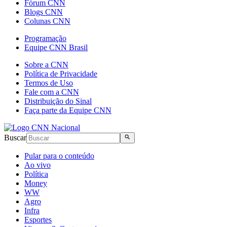
Fórum CNN
Blogs CNN
Colunas CNN
Programação
Equipe CNN Brasil
Sobre a CNN
Política de Privacidade
Termos de Uso
Fale com a CNN
Distribuição do Sinal
Faça parte da Equipe CNN
Buscar
Pular para o conteúdo
Ao vivo
Política
Money
WW
Agro
Infra
Esportes