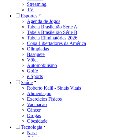
Streaming
TV
Esportes
Agenda de Jogos
Tabela Brasileirão Série A
Tabela Brasileirão Série B
Tabela Eliminatórias 2026
Copa Libertadores da América
Olimpíadas
Basquete
Vôlei
Automobilismo
Golfe
e-Sports
Saúde
Roberto Kalil - Sinais Vitais
Alimentação
Exercícios Físicos
Vacinação
Câncer
Drogas
Obesidade
Tecnologia
Nasa