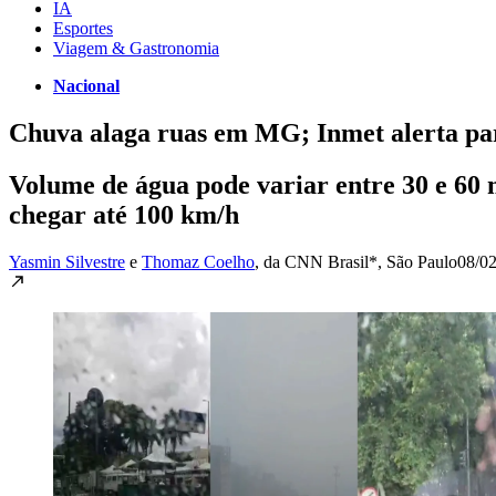
IA
Esportes
Viagem & Gastronomia
Nacional
Chuva alaga ruas em MG; Inmet alerta par
Volume de água pode variar entre 30 e 60 
chegar até 100 km/h
Yasmin Silvestre
e
Thomaz Coelho
, da CNN Brasil*
, São Paulo
08/02