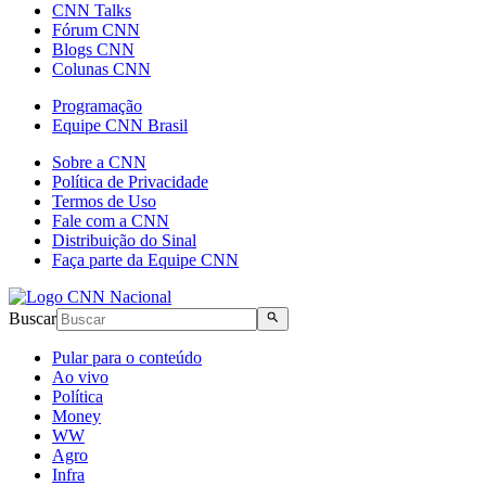
CNN Talks
Fórum CNN
Blogs CNN
Colunas CNN
Programação
Equipe CNN Brasil
Sobre a CNN
Política de Privacidade
Termos de Uso
Fale com a CNN
Distribuição do Sinal
Faça parte da Equipe CNN
Buscar
Pular para o conteúdo
Ao vivo
Política
Money
WW
Agro
Infra