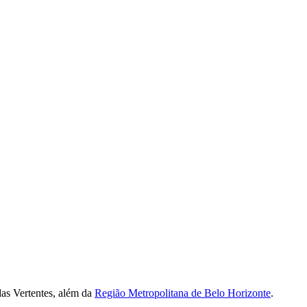
as Vertentes, além da
Região Metropolitana de Belo Horizonte
.