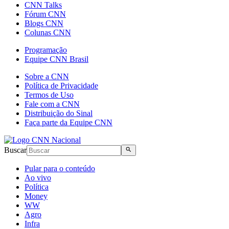
CNN Talks
Fórum CNN
Blogs CNN
Colunas CNN
Programação
Equipe CNN Brasil
Sobre a CNN
Política de Privacidade
Termos de Uso
Fale com a CNN
Distribuição do Sinal
Faça parte da Equipe CNN
Buscar
Pular para o conteúdo
Ao vivo
Política
Money
WW
Agro
Infra