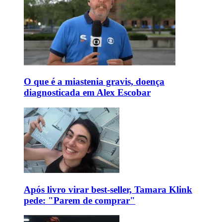
O que é a miastenia gravis, doença
diagnosticada em Alex Escobar
Após livro virar best-seller, Tamara Klink
pede: "Parem de comprar"