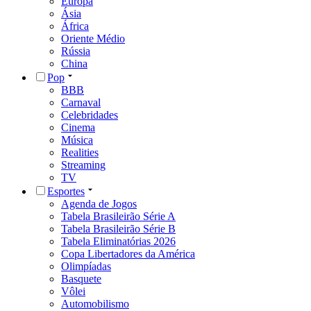
Europa
Ásia
África
Oriente Médio
Rússia
China
Pop
BBB
Carnaval
Celebridades
Cinema
Música
Realities
Streaming
TV
Esportes
Agenda de Jogos
Tabela Brasileirão Série A
Tabela Brasileirão Série B
Tabela Eliminatórias 2026
Copa Libertadores da América
Olimpíadas
Basquete
Vôlei
Automobilismo