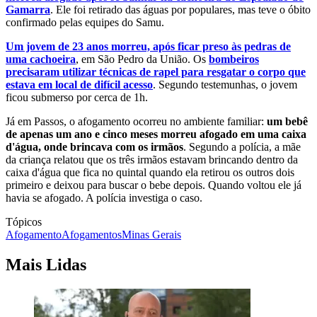
Gamarra
. Ele foi retirado das águas por populares, mas teve o óbito
confirmado pelas equipes do Samu.
Um jovem de 23 anos morreu, após ficar preso às pedras de
uma cachoeira
, em São Pedro da União. Os
bombeiros
precisaram utilizar técnicas de rapel para resgatar o corpo que
estava em local de difícil acesso
. Segundo testemunhas, o jovem
ficou submerso por cerca de 1h.
Já em Passos, o afogamento ocorreu no ambiente familiar:
um bebê
de apenas um ano e cinco meses morreu afogado em uma caixa
d'água, onde brincava com os irmãos
. Segundo a polícia, a mãe
da criança relatou que os três irmãos estavam brincando dentro da
caixa d'água que fica no quintal quando ela retirou os outros dois
primeiro e deixou para buscar o bebe depois. Quando voltou ele já
havia se afogado. A polícia investiga o caso.
Tópicos
Afogamento
Afogamentos
Minas Gerais
Mais Lidas