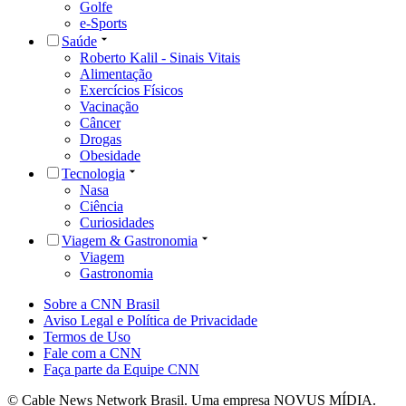
Golfe
e-Sports
Saúde
Roberto Kalil - Sinais Vitais
Alimentação
Exercícios Físicos
Vacinação
Câncer
Drogas
Obesidade
Tecnologia
Nasa
Ciência
Curiosidades
Viagem & Gastronomia
Viagem
Gastronomia
Sobre a CNN Brasil
Aviso Legal e Política de Privacidade
Termos de Uso
Fale com a CNN
Faça parte da Equipe CNN
© Cable News Network Brasil. Uma empresa NOVUS MÍDIA.