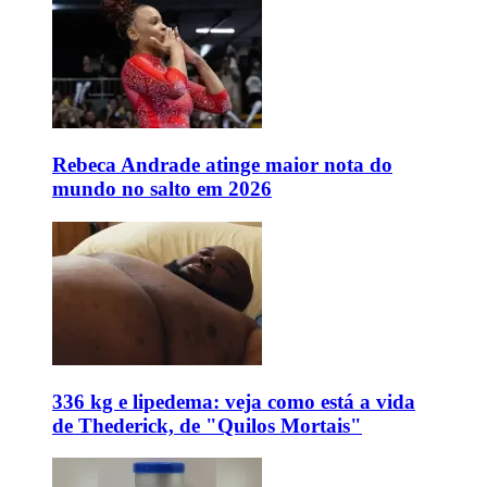
Rebeca Andrade atinge maior nota do
mundo no salto em 2026
336 kg e lipedema: veja como está a vida
de Thederick, de "Quilos Mortais"