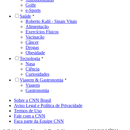
Golfe
e-Sports
Saúde
Roberto Kalil - Sinais Vitais
Alimentação
Exercícios Físicos
Vacinação
Câncer
Drogas
Obesidade
Tecnologia
Nasa
Ciência
Curiosidades
Viagem & Gastronomia
Viagem
Gastronomia
Sobre a CNN Brasil
Aviso Legal e Política de Privacidade
Termos de Uso
Fale com a CNN
Faça parte da Equipe CNN