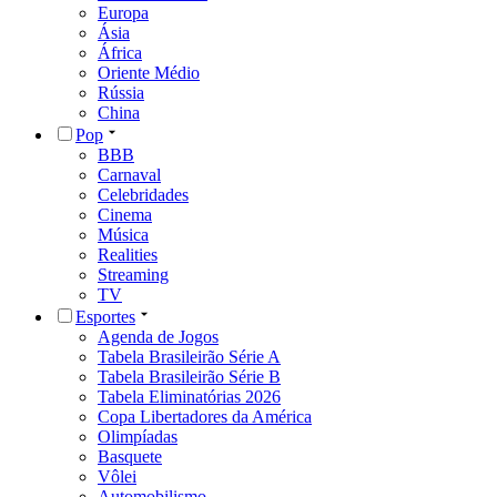
Europa
Ásia
África
Oriente Médio
Rússia
China
Pop
BBB
Carnaval
Celebridades
Cinema
Música
Realities
Streaming
TV
Esportes
Agenda de Jogos
Tabela Brasileirão Série A
Tabela Brasileirão Série B
Tabela Eliminatórias 2026
Copa Libertadores da América
Olimpíadas
Basquete
Vôlei
Automobilismo