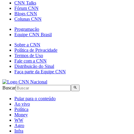
CNN Talks
Fórum CNN
Blogs CNN
Colunas CNN
Programação
Equipe CNN Brasil
Sobre a CNN
Política de Privacidade
Termos de Uso
Fale com a CNN
Distribuição do Sinal
Faça parte da Equipe CNN
Buscar
Pular para o conteúdo
Ao vivo
Política
Money
WW
Agro
Infra