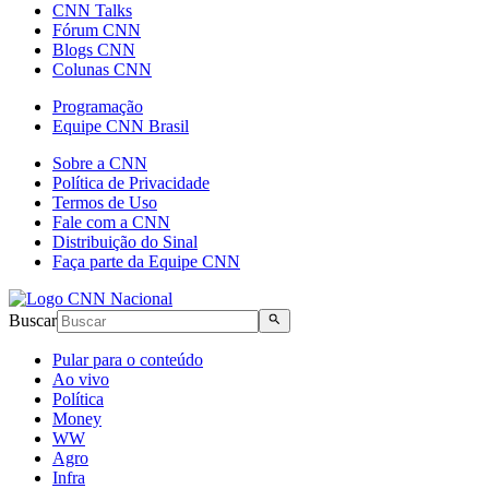
CNN Talks
Fórum CNN
Blogs CNN
Colunas CNN
Programação
Equipe CNN Brasil
Sobre a CNN
Política de Privacidade
Termos de Uso
Fale com a CNN
Distribuição do Sinal
Faça parte da Equipe CNN
Buscar
Pular para o conteúdo
Ao vivo
Política
Money
WW
Agro
Infra