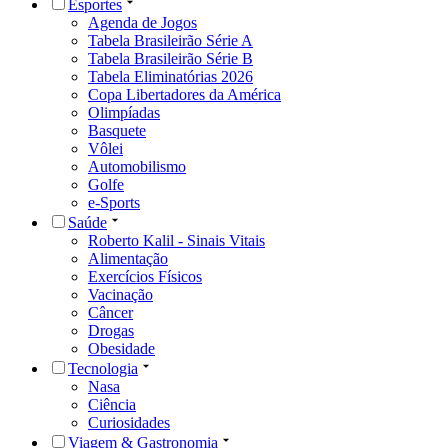
Esportes
Agenda de Jogos
Tabela Brasileirão Série A
Tabela Brasileirão Série B
Tabela Eliminatórias 2026
Copa Libertadores da América
Olimpíadas
Basquete
Vôlei
Automobilismo
Golfe
e-Sports
Saúde
Roberto Kalil - Sinais Vitais
Alimentação
Exercícios Físicos
Vacinação
Câncer
Drogas
Obesidade
Tecnologia
Nasa
Ciência
Curiosidades
Viagem & Gastronomia