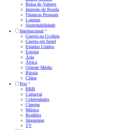
Bolsa de Valores
Imposto de Renda
Finanças Pessoais
Loterias
Sustentabilidade
Internacional
Guerra na Ucrânia
Guerra em Israel
Estados Unidos
Europa
Ásia
África
Oriente Médio
Rússia
China
Pop
BBB
Carnaval
Celebridades
Cinema
Música
Realities
Streaming
TV