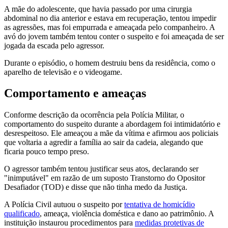
A mãe do adolescente, que havia passado por uma cirurgia
abdominal no dia anterior e estava em recuperação, tentou impedir
as agressões, mas foi empurrada e ameaçada pelo companheiro. A
avó do jovem também tentou conter o suspeito e foi ameaçada de ser
jogada da escada pelo agressor.
Durante o episódio, o homem destruiu bens da residência, como o
aparelho de televisão e o videogame.
Comportamento e ameaças
Conforme descrição da ocorrência pela Polícia Militar, o
comportamento do suspeito durante a abordagem foi intimidatório e
desrespeitoso. Ele ameaçou a mãe da vítima e afirmou aos policiais
que voltaria a agredir a família ao sair da cadeia, alegando que
ficaria pouco tempo preso.
O agressor também tentou justificar seus atos, declarando ser
"inimputável" em razão de um suposto Transtorno do Opositor
Desafiador (TOD) e disse que não tinha medo da Justiça.
A Polícia Civil autuou o suspeito por
tentativa de homicídio
qualificado
, ameaça, violência doméstica e dano ao patrimônio. A
instituição instaurou procedimentos para
medidas protetivas de