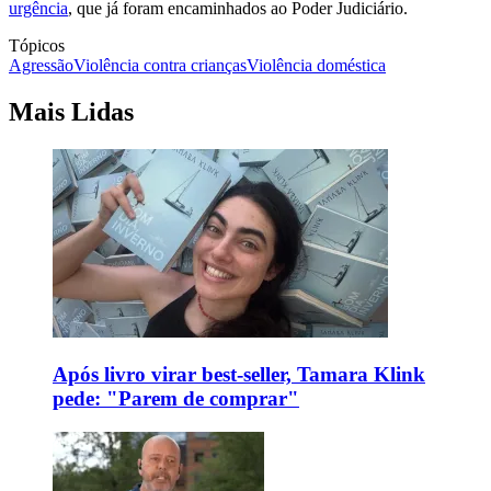
urgência
, que já foram encaminhados ao Poder Judiciário.
Tópicos
Agressão
Violência contra crianças
Violência doméstica
Mais Lidas
Após livro virar best-seller, Tamara Klink
pede: "Parem de comprar"