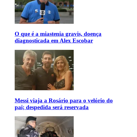
O que é a miastenia gravis, doença
diagnosticada em Alex Escobar
Messi viaja a Rosário para o velório do
pai; despedida será reservada