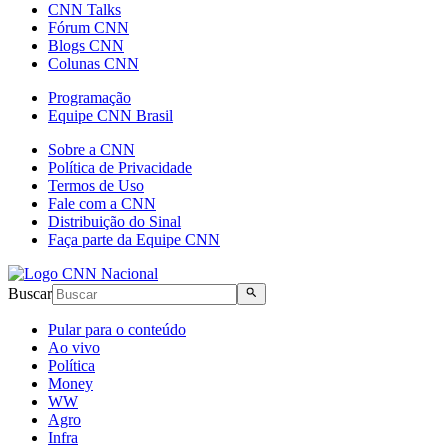
CNN Talks
Fórum CNN
Blogs CNN
Colunas CNN
Programação
Equipe CNN Brasil
Sobre a CNN
Política de Privacidade
Termos de Uso
Fale com a CNN
Distribuição do Sinal
Faça parte da Equipe CNN
Buscar
Pular para o conteúdo
Ao vivo
Política
Money
WW
Agro
Infra