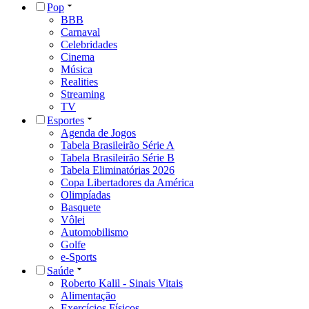
Pop
BBB
Carnaval
Celebridades
Cinema
Música
Realities
Streaming
TV
Esportes
Agenda de Jogos
Tabela Brasileirão Série A
Tabela Brasileirão Série B
Tabela Eliminatórias 2026
Copa Libertadores da América
Olimpíadas
Basquete
Vôlei
Automobilismo
Golfe
e-Sports
Saúde
Roberto Kalil - Sinais Vitais
Alimentação
Exercícios Físicos