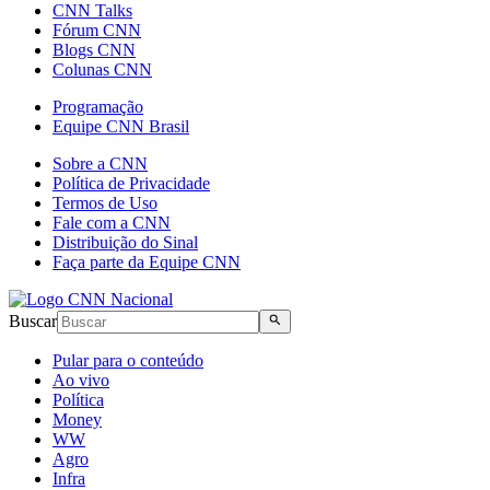
CNN Talks
Fórum CNN
Blogs CNN
Colunas CNN
Programação
Equipe CNN Brasil
Sobre a CNN
Política de Privacidade
Termos de Uso
Fale com a CNN
Distribuição do Sinal
Faça parte da Equipe CNN
Buscar
Pular para o conteúdo
Ao vivo
Política
Money
WW
Agro
Infra