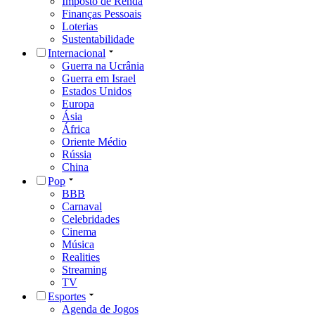
Imposto de Renda
Finanças Pessoais
Loterias
Sustentabilidade
Internacional
Guerra na Ucrânia
Guerra em Israel
Estados Unidos
Europa
Ásia
África
Oriente Médio
Rússia
China
Pop
BBB
Carnaval
Celebridades
Cinema
Música
Realities
Streaming
TV
Esportes
Agenda de Jogos