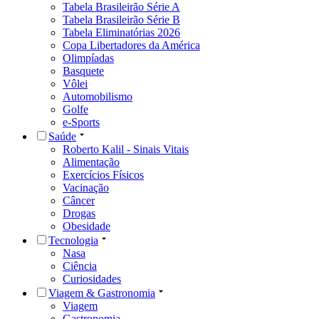
Tabela Brasileirão Série A
Tabela Brasileirão Série B
Tabela Eliminatórias 2026
Copa Libertadores da América
Olimpíadas
Basquete
Vôlei
Automobilismo
Golfe
e-Sports
Saúde
Roberto Kalil - Sinais Vitais
Alimentação
Exercícios Físicos
Vacinação
Câncer
Drogas
Obesidade
Tecnologia
Nasa
Ciência
Curiosidades
Viagem & Gastronomia
Viagem
Gastronomia