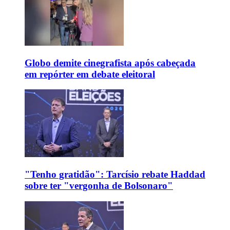
Globo demite cinegrafista após cabeçada
em repórter em debate eleitoral
"Tenho gratidão": Tarcísio rebate Haddad
sobre ter "vergonha de Bolsonaro"