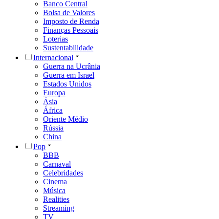
Banco Central
Bolsa de Valores
Imposto de Renda
Finanças Pessoais
Loterias
Sustentabilidade
Internacional
Guerra na Ucrânia
Guerra em Israel
Estados Unidos
Europa
Ásia
África
Oriente Médio
Rússia
China
Pop
BBB
Carnaval
Celebridades
Cinema
Música
Realities
Streaming
TV