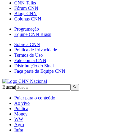
CNN Talks
Fórum CNN
Blogs CNN
Colunas CNN
Programação
Equipe CNN Brasil
Sobre a CNN
Política de Privacidade
Termos de Uso
Fale com a CNN
Distribuição do Sinal
Faça parte da Equipe CNN
Buscar
Pular para o conteúdo
Ao vivo
Política
Money
WW
Agro
Infra