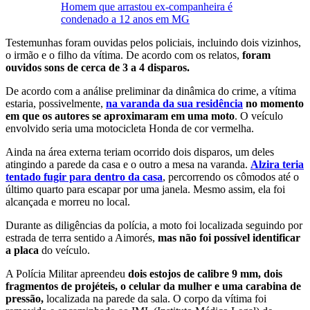
Homem que arrastou ex-companheira é
condenado a 12 anos em MG
Testemunhas foram ouvidas pelos policiais, incluindo dois vizinhos,
o irmão e o filho da vítima. De acordo com os relatos,
foram
ouvidos sons de cerca de 3 a 4 disparos.
De acordo com a análise preliminar da dinâmica do crime, a vítima
estaria, possivelmente,
na varanda da sua residência
no momento
em que os autores se aproximaram em uma moto
. O veículo
envolvido seria uma motocicleta Honda de cor vermelha.
Ainda na área externa teriam ocorrido dois disparos, um deles
atingindo a parede da casa e o outro a mesa na varanda.
Alzira teria
tentado fugir para dentro da casa
, percorrendo os cômodos até o
último quarto para escapar por uma janela. Mesmo assim, ela foi
alcançada e morreu no local.
Durante as diligências da polícia, a moto foi localizada seguindo por
estrada de terra sentido a Aimorés,
mas não foi possível identificar
a placa
do veículo.
A Polícia Militar apreendeu
dois estojos de calibre 9 mm, dois
fragmentos de projéteis, o celular da mulher e uma carabina de
pressão,
localizada na parede da sala. O corpo da vítima foi