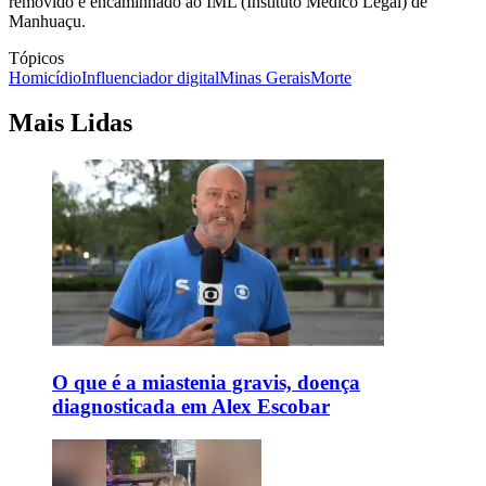
removido e encaminhado ao IML (Instituto Médico Legal) de
Manhuaçu.
Tópicos
Homicídio
Influenciador digital
Minas Gerais
Morte
Mais Lidas
O que é a miastenia gravis, doença
diagnosticada em Alex Escobar