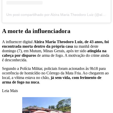
Um post compartilhado por Alzira Maria Theodoro Luiz (@alziramariatheodoro)
A morte da influenciadora
A influencer digital
Alzira Maria Theodoro Luiz, de 43 anos, foi
encontrada morta dentro da própria casa
na manhã deste
domingo (7), em Mutum, Minas Gerais, após ter sido
atingida na
cabeça por disparos
de arma de fogo. A motivação do crime ainda
é desconhecida.
Segundo a Polícia Militar, policiais foram acionados às 9h18 para
ocorrência de homicídio no Córrego da Mata Fria. Ao chegarem ao
local, a vítima estava no chão,
já sem vida, com ferimento de
arma de fogo na nuca
.
Leia Mais