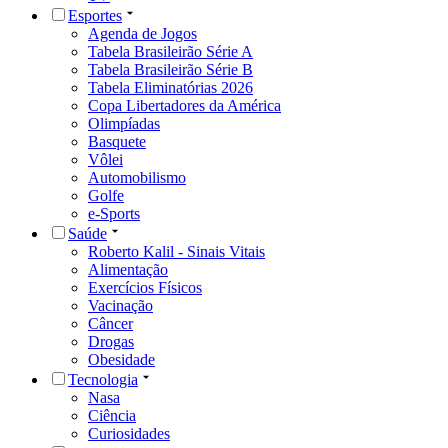
Esportes
Agenda de Jogos
Tabela Brasileirão Série A
Tabela Brasileirão Série B
Tabela Eliminatórias 2026
Copa Libertadores da América
Olimpíadas
Basquete
Vôlei
Automobilismo
Golfe
e-Sports
Saúde
Roberto Kalil - Sinais Vitais
Alimentação
Exercícios Físicos
Vacinação
Câncer
Drogas
Obesidade
Tecnologia
Nasa
Ciência
Curiosidades