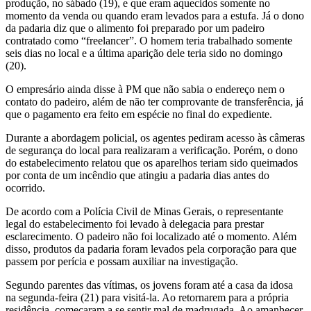
produção, no sábado (19), e que eram aquecidos somente no
momento da venda ou quando eram levados para a estufa. Já o dono
da padaria diz que o alimento foi preparado por um padeiro
contratado como “freelancer”. O homem teria trabalhado somente
seis dias no local e a última aparição dele teria sido no domingo
(20).
O empresário ainda disse à PM que não sabia o endereço nem o
contato do padeiro, além de não ter comprovante de transferência, já
que o pagamento era feito em espécie no final do expediente.
Durante a abordagem policial, os agentes pediram acesso às câmeras
de segurança do local para realizaram a verificação. Porém, o dono
do estabelecimento relatou que os aparelhos teriam sido queimados
por conta de um incêndio que atingiu a padaria dias antes do
ocorrido.
De acordo com a Polícia Civil de Minas Gerais, o representante
legal do estabelecimento foi levado à delegacia para prestar
esclarecimento. O padeiro não foi localizado até o momento. Além
disso, produtos da padaria foram levados pela corporação para que
passem por perícia e possam auxiliar na investigação.
Segundo parentes das vítimas, os jovens foram até a casa da idosa
na segunda-feira (21) para visitá-la. Ao retornarem para a própria
residência, começaram a se sentir mal de madrugada. Ao amanhecer,