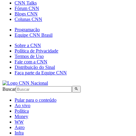
CNN Talks
Fórum CNN
Blogs CNN
Colunas CNN
Programação
Equipe CNN Brasil
Sobre a CNN
Política de Privacidade
Termos de Uso
Fale com a CNN
Distribuição do Sinal
Faça parte da Equipe CNN
Buscar
Pular para o conteúdo
Ao vivo
Política
Money
WW
Agro
Infra