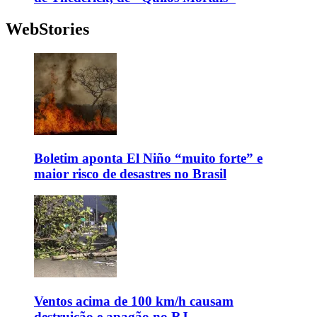
WebStories
Boletim aponta El Niño “muito forte” e
maior risco de desastres no Brasil
Ventos acima de 100 km/h causam
destruição e apagão no RJ