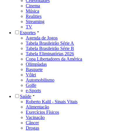
Celebridades
Cinema
Música
Realities
Streaming
TV
Esportes
Agenda de Jogos
Tabela Brasileirão Série A
Tabela Brasileirão Série B
Tabela Eliminatórias 2026
Copa Libertadores da América
Olimpíadas
Basquete
Vôlei
Automobilismo
Golfe
e-Sports
Saúde
Roberto Kalil - Sinais Vitais
Alimentação
Exercícios Físicos
Vacinação
Câncer
Drogas