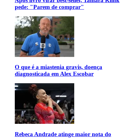
Após livro virar best-seller, Tamara Klink
pede: "Parem de comprar"
O que é a miastenia gravis, doença
diagnosticada em Alex Escobar
Rebeca Andrade atinge maior nota do