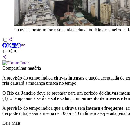
Imagens mostram forte ventania e chuva no Rio de Janeiro
•
R
Compartilhar matéria
A previsão do tempo indica
chuvas intensas
e queda acentuada de t
fria
causará
a mudança brusca no tempo.
O
Rio de Janeiro
deve se preparar para um período de
chuvas inten
(3), o tempo ainda será de
sol e calor
, com
aumento de nuvens e tem
A previsão do tempo indica que a
chuva
será
intensa e frequente
, a
dia pode ultrapassar a média de 100 a 140 milímetros esperada para to
Leia Mais