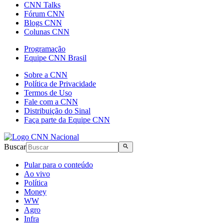
CNN Talks
Fórum CNN
Blogs CNN
Colunas CNN
Programação
Equipe CNN Brasil
Sobre a CNN
Política de Privacidade
Termos de Uso
Fale com a CNN
Distribuição do Sinal
Faça parte da Equipe CNN
Buscar
Pular para o conteúdo
Ao vivo
Política
Money
WW
Agro
Infra