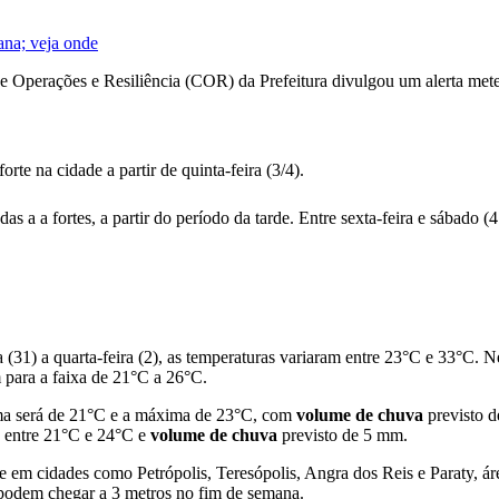
ana; veja onde
e Operações e Resiliência (COR) da Prefeitura divulgou um alerta mete
te na cidade a partir de quinta-feira (3/4).
 a a fortes, a partir do período da tarde. Entre sexta-feira e sábado (
(31) a quarta-feira (2), as temperaturas variaram entre 23°C e 33°C. N
m para a faixa de 21°C a 26°C.
a será de 21°C e a máxima de 23°C, com
volume de chuva
previsto 
 entre 21°C e 24°C e
volume de chuva
previsto de 5 mm.
e em cidades como Petrópolis, Teresópolis, Angra dos Reis e Paraty, ár
 podem chegar a 3 metros no fim de semana.