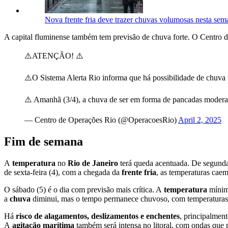
Nova frente fria deve trazer chuvas volumosas nesta sem
A capital fluminense também tem previsão de chuva forte. O Centro d
⚠️ATENÇÃO! ⚠️
⚠️O Sistema Alerta Rio informa que há possibilidade de chuva for
⚠️ Amanhã (3/4), a chuva de ser em forma de pancadas moderadas
— Centro de Operações Rio (@OperacoesRio)
April 2, 2025
Fim de semana
A
temperatura
no
Rio de Janeiro
terá queda acentuada. De segunda 
de sexta-feira (4), com a chegada da
frente fria
, as temperaturas cae
O sábado (5) é o dia com previsão mais crítica. A
temperatura
mínim
a
chuva
diminui, mas o tempo permanece chuvoso, com temperaturas
Há
risco de alagamentos, deslizamentos e enchentes
, principalment
A
agitação marítima
também será intensa no litoral, com ondas que