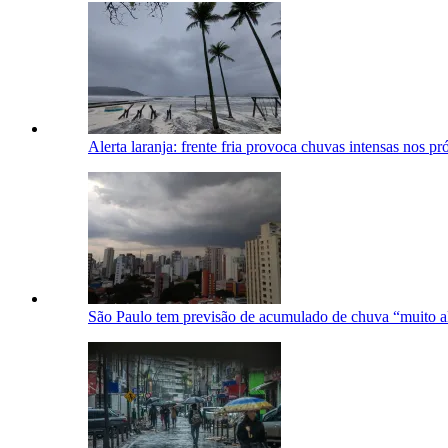
Alerta laranja: frente fria provoca chuvas intensas nos p
São Paulo tem previsão de acumulado de chuva “muito a