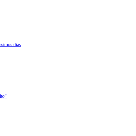
róximos dias
lto”