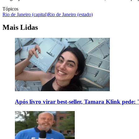
Tópicos
Rio de Janeiro (capital)
Rio de Janeiro (estado)
Mais Lidas
Após livro virar best-seller, Tamara Klink pede