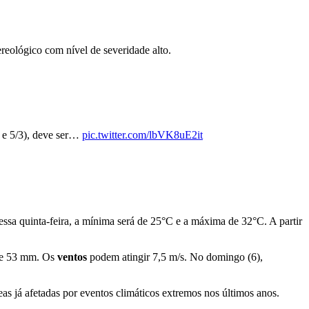
reológico com nível de severidade alto.
4 e 5/3), deve ser…
pic.twitter.com/lbVK8uE2it
essa quinta-feira, a mínima será de 25°C e a máxima de 32°C. A partir
de 53 mm. Os
ventos
podem atingir 7,5 m/s. No domingo (6),
eas já afetadas por eventos climáticos extremos nos últimos anos.