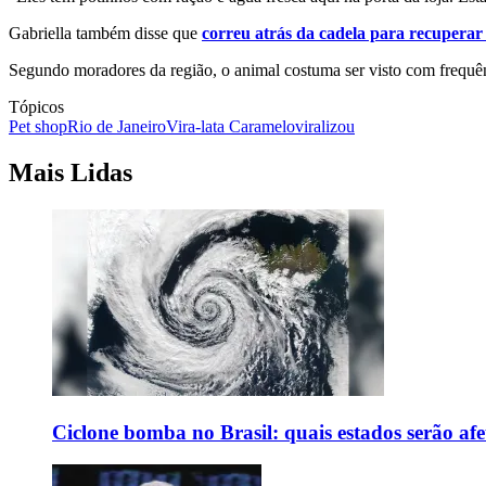
Gabriella também disse que
correu atrás da cadela para recuperar
Segundo moradores da região, o animal costuma ser visto com frequên
Tópicos
Pet shop
Rio de Janeiro
Vira-lata Caramelo
viralizou
Mais Lidas
Ciclone bomba no Brasil: quais estados serão af