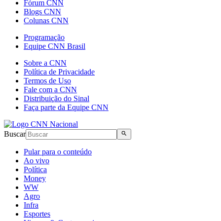
Fórum CNN
Blogs CNN
Colunas CNN
Programação
Equipe CNN Brasil
Sobre a CNN
Política de Privacidade
Termos de Uso
Fale com a CNN
Distribuição do Sinal
Faça parte da Equipe CNN
Buscar
Pular para o conteúdo
Ao vivo
Política
Money
WW
Agro
Infra
Esportes