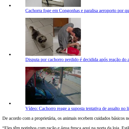
Cachorra foge em Congonhas e paralisa aeroporto por q
Disputa por cachorro perdido é decidida após reação do a
Vídeo: Cachorro reage a suposta tentativa de assalto no l
De acordo com a proprietária, os animais recebem cuidados básicos no
“Eles têm potinhos com ração e água fresca aqui na porta da loja. E