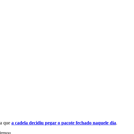
da que
a cadela decidiu pegar o pacote fechado naquele dia
.
firmou.