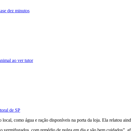
uase dez minutos
nimal ao ver tutor
itoral de SP
 local, como água e ração disponíveis na porta da loja. Ela relatou ain
stão vermifugados, com remédio de pulga em dia e são bem cuidados”, a