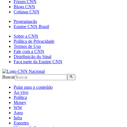
Fórum CNN
Blogs CNN
Colunas CNN
Programação
Equipe CNN Brasil
Sobre a CNN
Política de Privacidade
Termos de Uso
Fale com a CNN
Distribuição do Sinal
Faça parte da Equipe CNN
Buscar
Pular para o conteúdo
Ao vivo
Política
Money
WW
Agro
Infra
Esportes