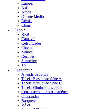
Europa
Ásia
África
Oriente Médio
Rússia
China
Pop
BBB
Carnaval
Celebridades
Cinema
Música
Realities
Streaming
TV
Esportes
Agenda de Jogos
Tabela Brasileirão Série A
Tabela Brasileirão Série B
Tabela Eliminatórias 2026
Copa Libertadores da América
Olimpíadas
Basquete
Vôlei