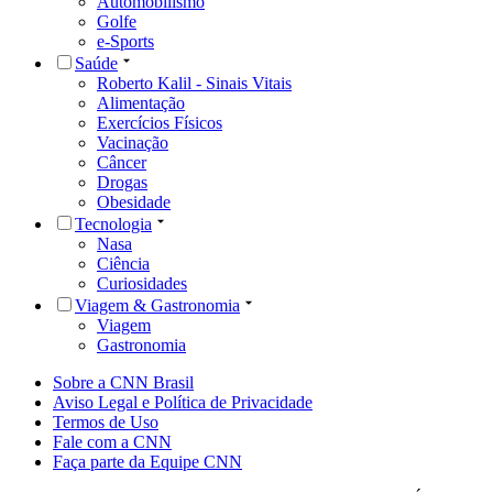
Automobilismo
Golfe
e-Sports
Saúde
Roberto Kalil - Sinais Vitais
Alimentação
Exercícios Físicos
Vacinação
Câncer
Drogas
Obesidade
Tecnologia
Nasa
Ciência
Curiosidades
Viagem & Gastronomia
Viagem
Gastronomia
Sobre a CNN Brasil
Aviso Legal e Política de Privacidade
Termos de Uso
Fale com a CNN
Faça parte da Equipe CNN