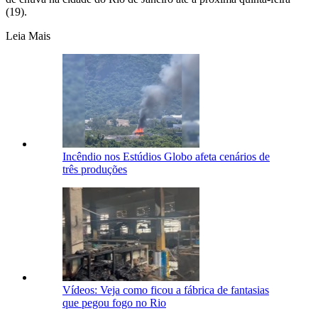
(19).
Leia Mais
Incêndio nos Estúdios Globo afeta cenários de
três produções
Vídeos: Veja como ficou a fábrica de fantasias
que pegou fogo no Rio