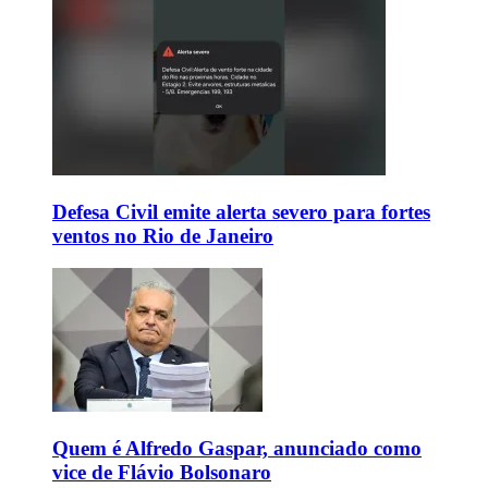
Defesa Civil emite alerta severo para fortes
ventos no Rio de Janeiro
Quem é Alfredo Gaspar, anunciado como
vice de Flávio Bolsonaro