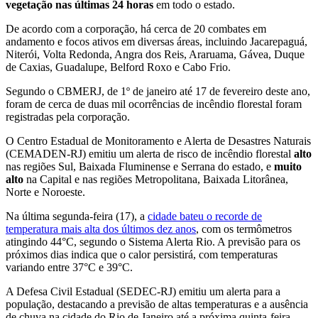
vegetação nas últimas 24 horas
em todo o estado.
De acordo com a corporação, há cerca de 20 combates em
andamento e focos ativos em diversas áreas, incluindo Jacarepaguá,
Niterói, Volta Redonda, Angra dos Reis, Araruama, Gávea, Duque
de Caxias, Guadalupe, Belford Roxo e Cabo Frio.
Segundo o CBMERJ, de 1º de janeiro até 17 de fevereiro deste ano,
foram de cerca de duas mil ocorrências de incêndio florestal foram
registradas pela corporação.
O Centro Estadual de Monitoramento e Alerta de Desastres Naturais
(CEMADEN-RJ) emitiu um alerta de risco de incêndio florestal
alto
nas regiões Sul, Baixada Fluminense e Serrana do estado, e
muito
alto
na Capital e nas regiões Metropolitana, Baixada Litorânea,
Norte e Noroeste.
Na última segunda-feira (17), a
cidade bateu o recorde de
temperatura mais alta dos últimos dez anos
, com os termômetros
atingindo 44°C, segundo o Sistema Alerta Rio. A previsão para os
próximos dias indica que o calor persistirá, com temperaturas
variando entre 37°C e 39°C.
A Defesa Civil Estadual (SEDEC-RJ) emitiu um alerta para a
população, destacando a previsão de altas temperaturas e a ausência
de chuva na cidade do Rio de Janeiro até a próxima quinta-feira