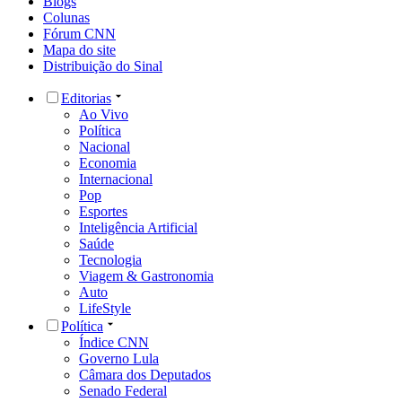
Blogs
Colunas
Fórum CNN
Mapa do site
Distribuição do Sinal
Editorias
Ao Vivo
Política
Nacional
Economia
Internacional
Pop
Esportes
Inteligência Artificial
Saúde
Tecnologia
Viagem & Gastronomia
Auto
LifeStyle
Política
Índice CNN
Governo Lula
Câmara dos Deputados
Senado Federal