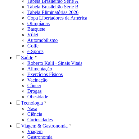
Tabela Brasileirão Série A
Tabela Brasileirão Série B
Tabela Eliminatórias 2026
Copa Libertadores da América
Olimpíadas
Basquete
Vôlei
Automobilismo
Golfe
e-Sports
Saúde
Roberto Kalil - Sinais Vitais
Alimentação
Exercícios Físicos
Vacinação
Câncer
Drogas
Obesidade
Tecnologia
Nasa
Ciência
Curiosidades
Viagem & Gastronomia
Viagem
Gastronomia