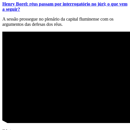
Henry Borel: réus passam por interrogatório no júri; o que vem
a seguir?
A sessão prossegue no plenário da capital fluminense com os
argumentos das defesas dos réus.