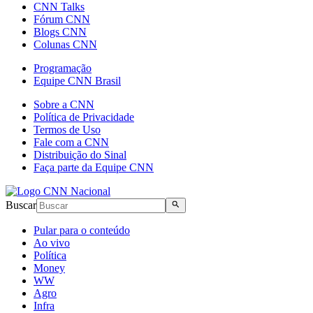
CNN Talks
Fórum CNN
Blogs CNN
Colunas CNN
Programação
Equipe CNN Brasil
Sobre a CNN
Política de Privacidade
Termos de Uso
Fale com a CNN
Distribuição do Sinal
Faça parte da Equipe CNN
Buscar
Pular para o conteúdo
Ao vivo
Política
Money
WW
Agro
Infra