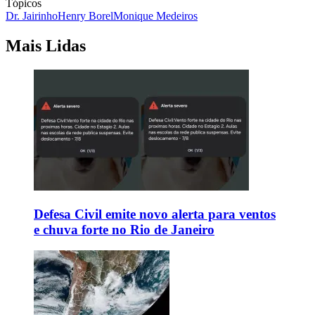
Tópicos
Dr. Jairinho
Henry Borel
Monique Medeiros
Mais Lidas
Defesa Civil emite novo alerta para ventos
e chuva forte no Rio de Janeiro