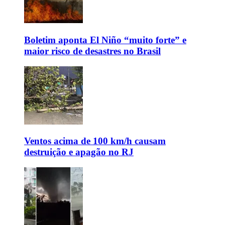
Boletim aponta El Niño “muito forte” e
maior risco de desastres no Brasil
Ventos acima de 100 km/h causam
destruição e apagão no RJ