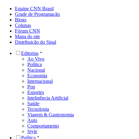
Equipe CNN Brasil
Grade de Programação
Blogs
Colunas
Fórum CNN
Mapa do site
Distribuição do Sinal
Editorias
Ao Vivo
Política
Nacional
Economia
Internacional
Pop
Esportes
Inteligência Artificial
Saúde
Tecnologia
Viagem & Gastronomia
Auto
Comportamento
Style
Política