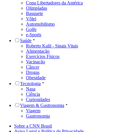
Copa Libertadores da América
Olimpíadas
Basquete
Vôlei
Automobilismo
Golfe
e-Sports
Saúde
Roberto Kalil - Sinais Vitais
Alimentação
Exercícios Físicos
Vacinação
Câncer
Drogas
Obesidade
Tecnologia
Nasa
Ciência
Curiosidades
Viagem & Gastronomia
Viagem
Gastronomia
Sobre a CNN Brasil
Aviso Legal e Política de Privacidade