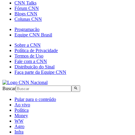
CNN Talks
Fórum CNN
Blogs CNN
Colunas CNN
Programação
Equipe CNN Brasil
Sobre a CNN
Política de Privacidade
Termos de Uso
Fale com a CNN
Distribuição do Sinal
Faça parte da Equipe CNN
Buscar
Pular para o conteúdo
Ao vivo
Política
Money
WW
Agro
Infra