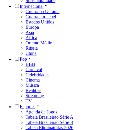
Sustentabilidade
Internacional
Guerra na Ucrânia
Guerra em Israel
Estados Unidos
Europa
Ásia
África
Oriente Médio
Rússia
China
Pop
BBB
Carnaval
Celebridades
Cinema
Música
Realities
Streaming
TV
Esportes
Agenda de Jogos
Tabela Brasileirão Série A
Tabela Brasileirão Série B
Tabela Eliminatórias 2026