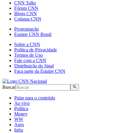
CNN Talks
Fórum CNN
Blogs CNN
Colunas CNN
Programação
Equipe CNN Brasil
Sobre a CNN
Política de Privacidade
Termos de Uso
Fale com a CNN
Distribuição do Sinal
Faça parte da Equipe CNN
Buscar
Pular para o conteúdo
Ao vivo
Política
Money
WW
Agro
Infra