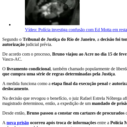
Vídeo: Polícia investiga confusão com Ed Motta em rest
Segundo o
Tribunal de Justiça do Rio de Janeiro
, a
decisão foi t
autorização
judicial prévia.
De acordo com o processo,
Bruno viajou ao Acre no dia 15 de feve
Vasco-AC.
O
livramento condicional
, também chamado popularmente de liberd
que cumpra uma série de regras determinadas pela Justiça
.
A medida funciona como a
etapa final da execução penal
e
autoriz
deslocamento
.
Na decisão que revogou o benefício, o juiz Rafael Estrela Nóbrega a
magistrado determinou, então, a expedição de um
mandado de prisão
Desde então,
Bruno passou a constar em cartazes de procurados
d
A
nova prisão
ocorreu após troca de informações
entre a
Polícia 