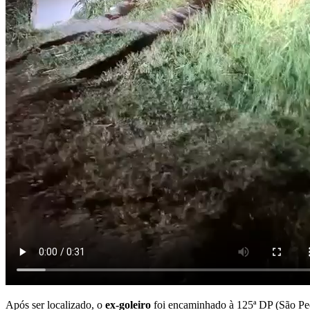
Após ser localizado, o
ex-goleiro
foi encaminhado à 125ª DP (São Pe