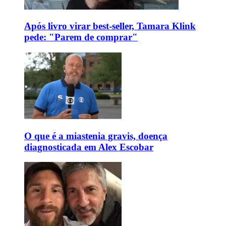
Após livro virar best-seller, Tamara Klink
pede: "Parem de comprar"
O que é a miastenia gravis, doença
diagnosticada em Alex Escobar