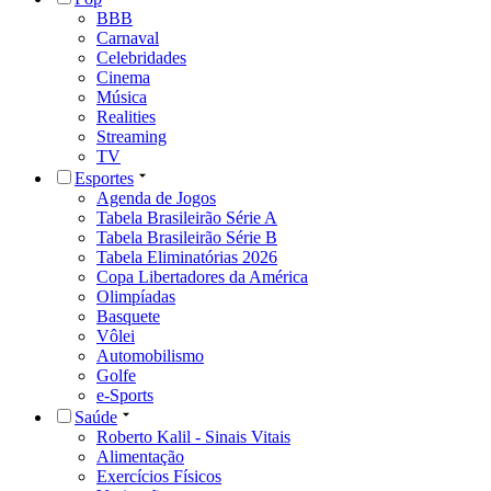
BBB
Carnaval
Celebridades
Cinema
Música
Realities
Streaming
TV
Esportes
Agenda de Jogos
Tabela Brasileirão Série A
Tabela Brasileirão Série B
Tabela Eliminatórias 2026
Copa Libertadores da América
Olimpíadas
Basquete
Vôlei
Automobilismo
Golfe
e-Sports
Saúde
Roberto Kalil - Sinais Vitais
Alimentação
Exercícios Físicos