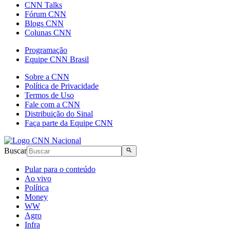
CNN Talks
Fórum CNN
Blogs CNN
Colunas CNN
Programação
Equipe CNN Brasil
Sobre a CNN
Política de Privacidade
Termos de Uso
Fale com a CNN
Distribuição do Sinal
Faça parte da Equipe CNN
Buscar
Pular para o conteúdo
Ao vivo
Política
Money
WW
Agro
Infra