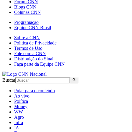
Fórum CNN
Blogs CNN
Colunas CNN
Programação
Equipe CNN Brasil
Sobre a CNN
Política de Privacidade
Termos de Uso
Fale com a CNN
Distribuição do Sinal
Faça parte da Equipe CNN
Buscar
Pular para o conteúdo
Ao vivo
Política
Money
WW
Agro
Infra
IA