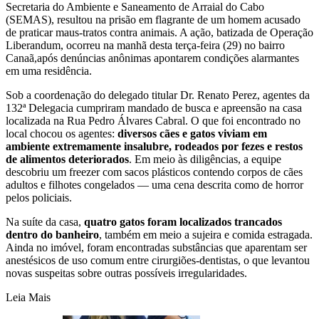
Secretaria do Ambiente e Saneamento de Arraial do Cabo
(SEMAS), resultou na prisão em flagrante de um homem acusado
de praticar maus-tratos contra animais. A ação, batizada de Operação
Liberandum, ocorreu na manhã desta terça-feira (29) no bairro
Canaã,após denúncias anônimas apontarem condições alarmantes
em uma residência.
Sob a coordenação do delegado titular Dr. Renato Perez, agentes da
132ª Delegacia cumpriram mandado de busca e apreensão na casa
localizada na Rua Pedro Álvares Cabral. O que foi encontrado no
local chocou os agentes:
diversos cães e gatos viviam em
ambiente extremamente insalubre, rodeados por fezes e restos
de alimentos deteriorados
. Em meio às diligências, a equipe
descobriu um freezer com sacos plásticos contendo corpos de cães
adultos e filhotes congelados — uma cena descrita como de horror
pelos policiais.
Na suíte da casa,
quatro gatos foram localizados trancados
dentro do banheiro
, também em meio a sujeira e comida estragada.
Ainda no imóvel, foram encontradas substâncias que aparentam ser
anestésicos de uso comum entre cirurgiões-dentistas, o que levantou
novas suspeitas sobre outras possíveis irregularidades.
Leia Mais