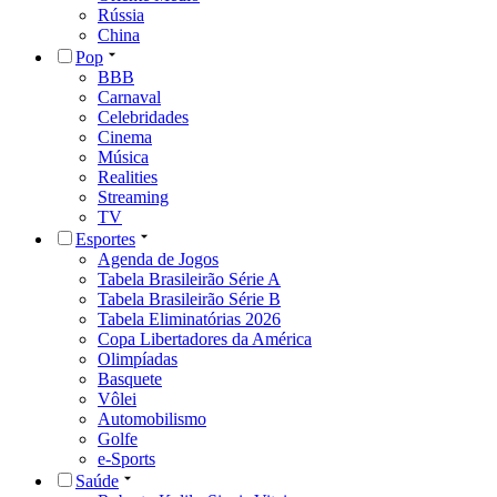
Rússia
China
Pop
BBB
Carnaval
Celebridades
Cinema
Música
Realities
Streaming
TV
Esportes
Agenda de Jogos
Tabela Brasileirão Série A
Tabela Brasileirão Série B
Tabela Eliminatórias 2026
Copa Libertadores da América
Olimpíadas
Basquete
Vôlei
Automobilismo
Golfe
e-Sports
Saúde