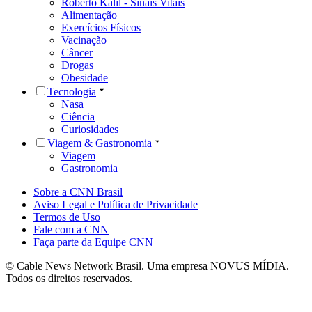
Roberto Kalil - Sinais Vitais
Alimentação
Exercícios Físicos
Vacinação
Câncer
Drogas
Obesidade
Tecnologia
Nasa
Ciência
Curiosidades
Viagem & Gastronomia
Viagem
Gastronomia
Sobre a CNN Brasil
Aviso Legal e Política de Privacidade
Termos de Uso
Fale com a CNN
Faça parte da Equipe CNN
© Cable News Network Brasil. Uma empresa NOVUS MÍDIA.
Todos os direitos reservados.