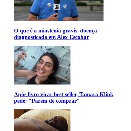
O que é a miastenia gravis, doença
diagnosticada em Alex Escobar
Após livro virar best-seller, Tamara Klink
pede: "Parem de comprar"