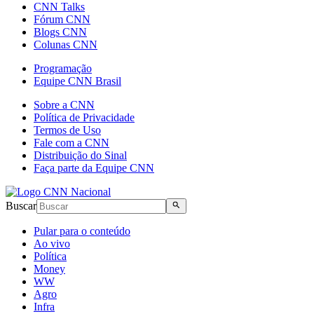
CNN Talks
Fórum CNN
Blogs CNN
Colunas CNN
Programação
Equipe CNN Brasil
Sobre a CNN
Política de Privacidade
Termos de Uso
Fale com a CNN
Distribuição do Sinal
Faça parte da Equipe CNN
Buscar
Pular para o conteúdo
Ao vivo
Política
Money
WW
Agro
Infra