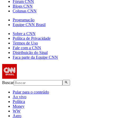
Fórum CNN
Blogs CNN
Colunas CNN
Programação
Equipe CNN Brasil
Sobre a CNN
Política de Privacidade
Termos de Uso
Fale com a CNN
Distribuição do Sinal
Faça parte da Equipe CNN
Buscar
Pular para o conteúdo
Ao vivo
Política
Money
WW
Agro