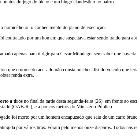
a pontos do jogo do bicho e um bingo clandestino no bairro.
s no homicídio ou o conhecimento do plano de execução.
contratado por um homem que suspeitava estar sendo traído para apena
 chamado apenas para dirigir para Cezar Môndego, sem saber que haver
tou que o nome do acusado não consta no checklist do veículo que ter
obter renda extra.
rto a tiros
no final da tarde desta segunda-feira (26), em frente ao es
stado (OAB-RJ), e a poucos metros do Ministério Público.
ado foi morto por um homem encapuzado que saiu de um carro branco 
tingida por vários tiros. Foram pelo menos onze disparos. Todos nas re