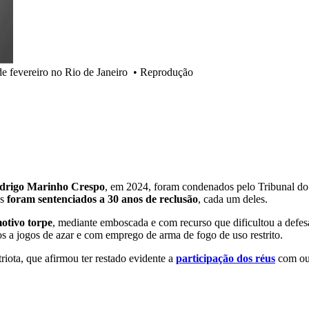
e fevereiro no Rio de Janeiro
•
Reprodução
odrigo Marinho Crespo
, em 2024, foram condenados pelo Tribunal do 
es
foram sentenciados a 30 anos de reclusão
, cada um deles.
otivo torpe
, mediante emboscada e com recurso que dificultou a defesa
dos a jogos de azar e com emprego de arma de fogo de uso restrito.
riota, que afirmou ter restado evidente a
participação dos réus
com out