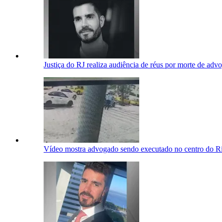
Justiça do RJ realiza audiência de réus por morte de adv
Vídeo mostra advogado sendo executado no centro do Ri