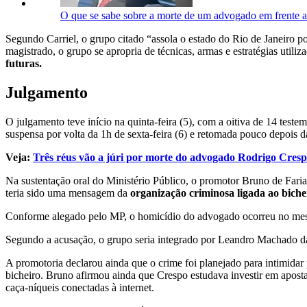
O que se sabe sobre a morte de um advogado em frente ao
Segundo Carriel, o grupo citado “assola o estado do Rio de Janeiro po
magistrado, o grupo se apropria de técnicas, armas e estratégias utiliz
futuras.
Julgamento
O julgamento teve início na quinta-feira (5), com a oitiva de 14 test
suspensa por volta da 1h de sexta-feira (6) e retomada pouco depois 
Veja:
Três réus vão a júri por morte do advogado Rodrigo Cres
Na sustentação oral do Ministério Público, o promotor Bruno de Faria
teria sido uma mensagem da
organização criminosa ligada ao biche
Conforme alegado pelo MP, o homicídio do advogado ocorreu no mesmo
Segundo a acusação, o grupo seria integrado por Leandro Machado d
A promotoria declarou ainda que o crime foi planejado para intimida
bicheiro. Bruno afirmou ainda que Crespo estudava investir em aposta
caça-níqueis conectadas à internet.