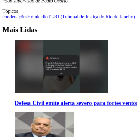
*Sob supervisão de Pedro Osorio
Tópicos
condenações
Homicídio
TJ-RJ (Tribunal de Justiça do Rio de Janeiro)
Mais Lidas
Defesa Civil emite alerta severo para fortes vent