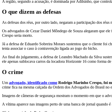
A região, segundo a acusação, é dominada por Adilsinho, que control
O que dizem as defesas
As defesas dos réus, por outro lado, negaram a participação dos réu
Os advogados de Cezar Daniel Môndego de Souza alegaram que ele foi 
Crespo seria morto.
Já a defesa de Eduardo Sobreira Moraes sustentou que o cliente foi
tenta associar o caso à contravenção ligada ao jogo do bicho.
Ao final do julgamento, a defesa de Leandro Machado da Silva susten
ele apenas sublocava carros da locadora Horizonte 16 como forma de 
O crime
Um
advogado, identificado como
Rodrigo Marinho Crespo, foi mo
crime fica na mesma calçada da Ordem dos Advogados do Brasil no e
Imagens de câmeras de segurança mostram o momento em que o advog
A vítima aparece nas imagens perto de uma banca de jornal quando é a