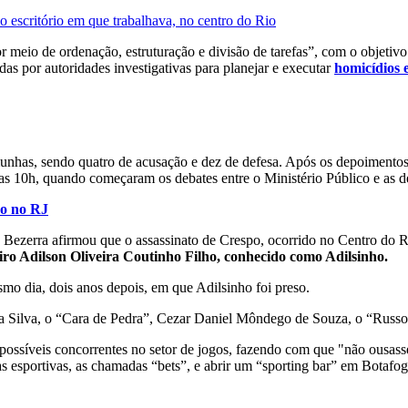
 escritório em que trabalhava, no centro do Rio
r meio de ordenação, estruturação e divisão de tarefas”, com o objetiv
adas por autoridades investigativas para planejar e executar
homicídios 
emunhas, sendo quatro de acusação e dez de defesa. Após os depoimentos,
das 10h, quando começaram os debates entre o Ministério Público e as d
po no RJ
 Bezerra afirmou que o assassinato de Crespo, ocorrido no Centro do Ri
iro Adilson Oliveira Coutinho Filho, conhecido como Adilsinho.
 dia, dois anos depois, em que Adilsinho foi preso.
a Silva, o “Cara de Pedra”, Cezar Daniel Môndego de Souza, o “Russo
r possíveis concorrentes no setor de jogos, fazendo com que "não ousas
s esportivas, as chamadas “bets”, e abrir um “sporting bar” em Botafogo