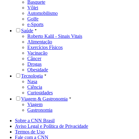
Basquete
Vôlei
Automobilismo
Golfe
e-Sports
Saúde
Roberto Kalil - Sinais Vitais
Alimentação
Exercícios Físicos
Vacinação
Câncer
Drogas
Obesidade
Tecnologia
Nasa
Ciência
Curiosidades
Viagem & Gastronomia
Viagem
Gastronomia
Sobre a CNN Brasil
Aviso Legal e Política de Privacidade
Termos de Uso
Fale com a CNN