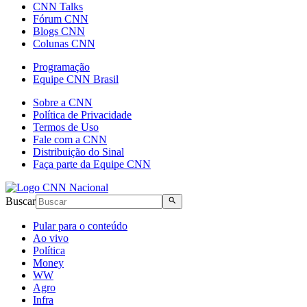
CNN Talks
Fórum CNN
Blogs CNN
Colunas CNN
Programação
Equipe CNN Brasil
Sobre a CNN
Política de Privacidade
Termos de Uso
Fale com a CNN
Distribuição do Sinal
Faça parte da Equipe CNN
Buscar
Pular para o conteúdo
Ao vivo
Política
Money
WW
Agro
Infra