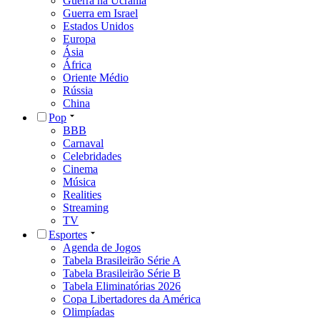
Guerra na Ucrânia
Guerra em Israel
Estados Unidos
Europa
Ásia
África
Oriente Médio
Rússia
China
Pop
BBB
Carnaval
Celebridades
Cinema
Música
Realities
Streaming
TV
Esportes
Agenda de Jogos
Tabela Brasileirão Série A
Tabela Brasileirão Série B
Tabela Eliminatórias 2026
Copa Libertadores da América
Olimpíadas