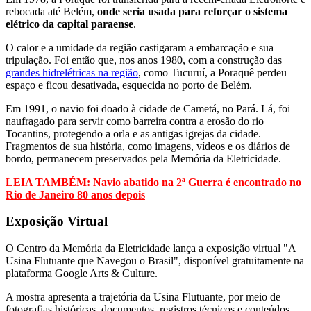
rebocada até Belém,
onde seria usada para reforçar o sistema
elétrico da capital paraense
.
O calor e a umidade da região castigaram a embarcação e sua
tripulação. Foi então que, nos anos 1980, com a construção das
grandes hidrelétricas na região
, como Tucuruí, a Poraquê perdeu
espaço e ficou desativada, esquecida no porto de Belém.
Em 1991, o navio foi doado à cidade de Cametá, no Pará. Lá, foi
naufragado para servir como barreira contra a erosão do rio
Tocantins, protegendo a orla e as antigas igrejas da cidade.
Fragmentos de sua história, como imagens, vídeos e os diários de
bordo, permanecem preservados pela Memória da Eletricidade.
LEIA TAMBÉM:
Navio abatido na 2ª Guerra é encontrado no
Rio de Janeiro 80 anos depois
Exposição Virtual
O Centro da Memória da Eletricidade lança a exposição virtual "A
Usina Flutuante que Navegou o Brasil", disponível gratuitamente na
plataforma Google Arts & Culture.
A mostra apresenta a trajetória da Usina Flutuante, por meio de
fotografias históricas, documentos, registros técnicos e conteúdos