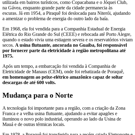
utilizada em bairros turísticos, como Copacabana e o Jóquei Club,
na Gávea, enquanto grande parte da cidade permanecia às
escuras.
Já em 1954, a Piraquê foi deslocada para Niterói, ajudando
a amenizar o problema de energia do outro lado da baía.
Em 1968, ela foi vendida para a Companhia Estadual de Energia
Elétrica do Rio Grande do Sul (CEEE) e rebocada até Porto Alegre,
quando o estado vivia uma estiagem severa e os reservatórios viviam
secos.
A usina flutuante, ancorada no Guaíba, foi responsável
por fornecer parte da eletricidade à região metropolitana até
1975.
Após um tempo, a embarcação foi vendida à Companhia de
Eletricidade de Manaus (CEM), onde foi rebatizada de Poraquê,
em homenagem ao peixe-elétrico amazônico capaz de soltar
descargas de até 600 volts.
Mudança para o Norte
A tecnologia foi importante para a região,
com a criação da Zona
Franca e a velha usina flutuante, ajudando a evitar apagões e
iluminou o novo polo industrial, operando ao lado da Usina de
Mauá e de outras térmicas locais.
Em 1978, a Poraquê foi transferida para a recém-criada Eletronorte e