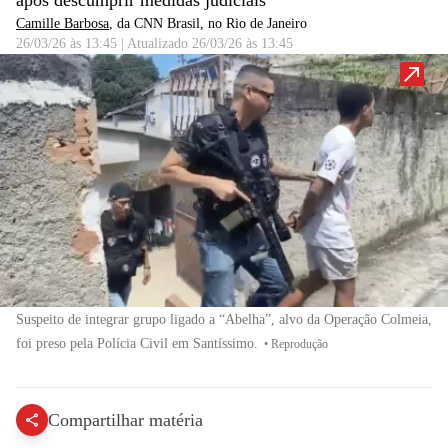
após descumprir medidas judiciais
Camille Barbosa
, da CNN Brasil
, no Rio de Janeiro
26/03/26 às 13:45
|
Atualizado
26/03/26 às 13:45
Suspeito de integrar grupo ligado a “Abelha”, alvo da Operação Colmeia,
foi preso pela Polícia Civil em Santíssimo.
•
Reprodução
Compartilhar matéria