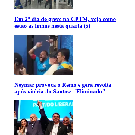
Em 2° dia de greve na CPTM, veja como
estão as linhas nesta quarta (5)
Neymar provoca o Remo e gera revolta
após vitória do Santos: "Eliminado"