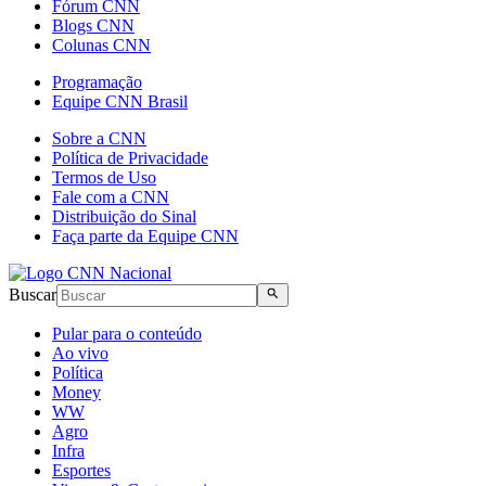
Fórum CNN
Blogs CNN
Colunas CNN
Programação
Equipe CNN Brasil
Sobre a CNN
Política de Privacidade
Termos de Uso
Fale com a CNN
Distribuição do Sinal
Faça parte da Equipe CNN
Buscar
Pular para o conteúdo
Ao vivo
Política
Money
WW
Agro
Infra
Esportes