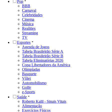
Pop
BBB
Carnaval
Celebridades
Cinema
Música
Realities
Streaming
TV
Esportes
Agenda de Jogos
Tabela Brasileirão Série A
Tabela Brasileirão Série B
Tabela Eliminatórias 2026
Copa Libertadores da América
Olimpíadas
Basquete
Vôlei
Automobilismo
Golfe
e-Sports
Saúde
Roberto Kalil - Sinais Vitais
Alimentação
Exercícios Físicos