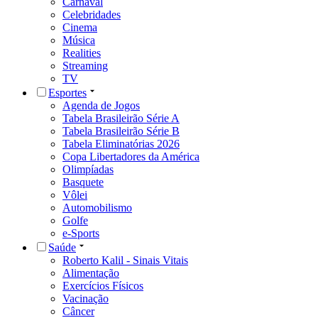
Carnaval
Celebridades
Cinema
Música
Realities
Streaming
TV
Esportes
Agenda de Jogos
Tabela Brasileirão Série A
Tabela Brasileirão Série B
Tabela Eliminatórias 2026
Copa Libertadores da América
Olimpíadas
Basquete
Vôlei
Automobilismo
Golfe
e-Sports
Saúde
Roberto Kalil - Sinais Vitais
Alimentação
Exercícios Físicos
Vacinação
Câncer