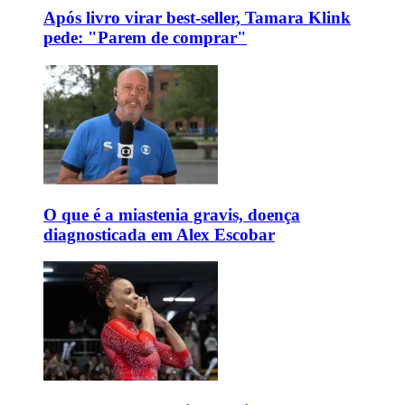
Após livro virar best-seller, Tamara Klink
pede: "Parem de comprar"
O que é a miastenia gravis, doença
diagnosticada em Alex Escobar