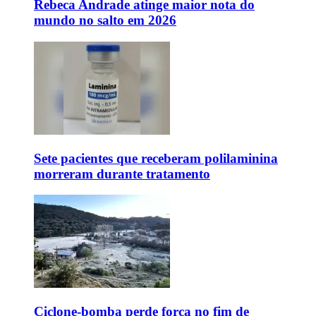
Rebeca Andrade atinge maior nota do
mundo no salto em 2026
Sete pacientes que receberam polilaminina
morreram durante tratamento
Ciclone-bomba perde força no fim de