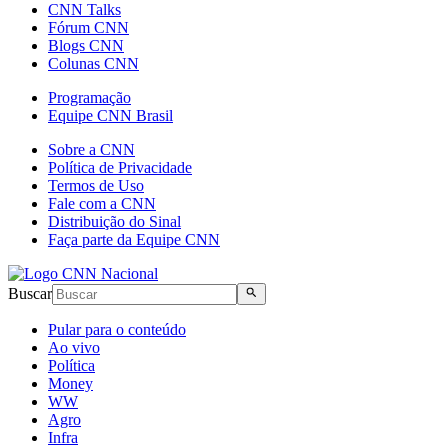
CNN Talks
Fórum CNN
Blogs CNN
Colunas CNN
Programação
Equipe CNN Brasil
Sobre a CNN
Política de Privacidade
Termos de Uso
Fale com a CNN
Distribuição do Sinal
Faça parte da Equipe CNN
Buscar
Pular para o conteúdo
Ao vivo
Política
Money
WW
Agro
Infra