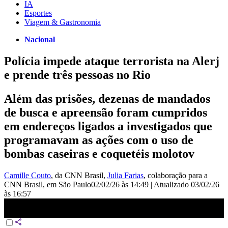
IA
Esportes
Viagem & Gastronomia
Nacional
Polícia impede ataque terrorista na Alerj
e prende três pessoas no Rio
Além das prisões, dezenas de mandados
de busca e apreensão foram cumpridos
em endereços ligados a investigados que
programavam as ações com o uso de
bombas caseiras e coquetéis molotov
Camille Couto
, da CNN Brasil
,
Julia Farias
, colaboração para a
CNN Brasil
, em São Paulo
02/02/26 às 14:49
|
Atualizado
03/02/26
às 16:57
RJ: Polícia impede ataque terrorista na Alerj e prende três pessoas |
CNN PRIME TIME