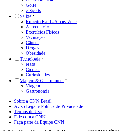
Golfe
e-Sports
Saúde
Roberto Kalil - Sinais Vitais
Alimentação
Exercícios Físicos
Vacinação
Câncer
Drogas
Obesidade
Tecnologia
Nasa
Ciência
Curiosidades
Viagem & Gastronomia
Viagem
Gastronomia
Sobre a CNN Brasil
Aviso Legal e Política de Privacidade
Termos de Uso
Fale com a CNN
Faça parte da Equipe CNN