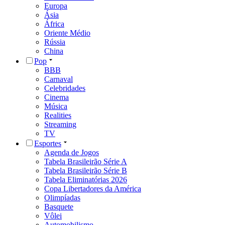
Europa
Ásia
África
Oriente Médio
Rússia
China
Pop
BBB
Carnaval
Celebridades
Cinema
Música
Realities
Streaming
TV
Esportes
Agenda de Jogos
Tabela Brasileirão Série A
Tabela Brasileirão Série B
Tabela Eliminatórias 2026
Copa Libertadores da América
Olimpíadas
Basquete
Vôlei
Automobilismo