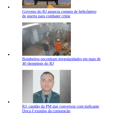
Governo do RJ anuncia compra de helicóptero
de guerra para combater crime
Bombeiros encontram irregularidades em mais de
40 shoppings do RJ
RJ: capitão da PM que conversou com traficante
Doca é expulso da corporação