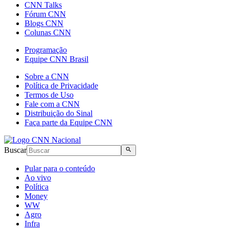
CNN Talks
Fórum CNN
Blogs CNN
Colunas CNN
Programação
Equipe CNN Brasil
Sobre a CNN
Política de Privacidade
Termos de Uso
Fale com a CNN
Distribuição do Sinal
Faça parte da Equipe CNN
Buscar
Pular para o conteúdo
Ao vivo
Política
Money
WW
Agro
Infra