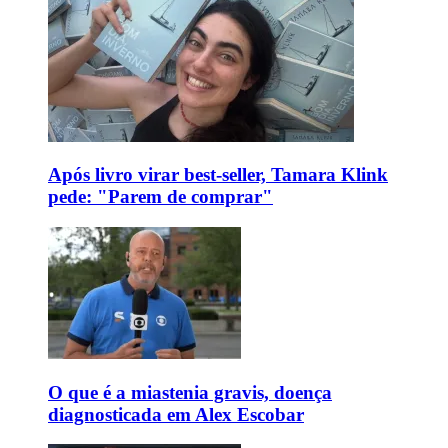
Após livro virar best-seller, Tamara Klink
pede: "Parem de comprar"
O que é a miastenia gravis, doença
diagnosticada em Alex Escobar