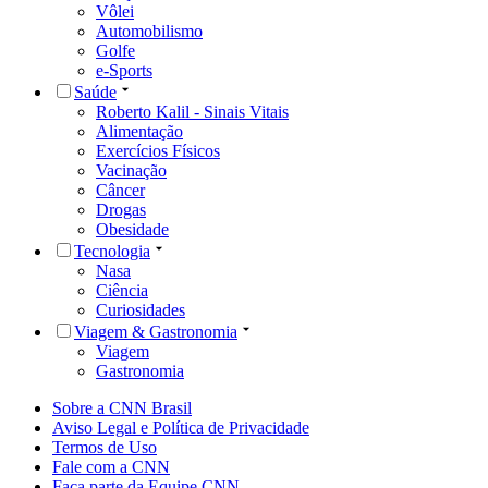
Vôlei
Automobilismo
Golfe
e-Sports
Saúde
Roberto Kalil - Sinais Vitais
Alimentação
Exercícios Físicos
Vacinação
Câncer
Drogas
Obesidade
Tecnologia
Nasa
Ciência
Curiosidades
Viagem & Gastronomia
Viagem
Gastronomia
Sobre a CNN Brasil
Aviso Legal e Política de Privacidade
Termos de Uso
Fale com a CNN
Faça parte da Equipe CNN