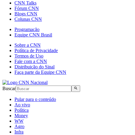
CNN Talks
Fórum CNN
Blogs CNN
Colunas CNN
Programação
Equipe CNN Brasil
Sobre a CNN
Política de Privacidade
Termos de Uso
Fale com a CNN
Distribuição do Sinal
Faça parte da Equipe CNN
Buscar
Pular para o conteúdo
Ao vivo
Política
Money
WW
Agro
Infra