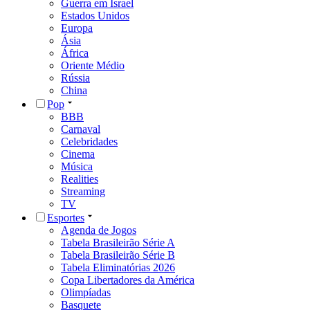
Guerra em Israel
Estados Unidos
Europa
Ásia
África
Oriente Médio
Rússia
China
Pop
BBB
Carnaval
Celebridades
Cinema
Música
Realities
Streaming
TV
Esportes
Agenda de Jogos
Tabela Brasileirão Série A
Tabela Brasileirão Série B
Tabela Eliminatórias 2026
Copa Libertadores da América
Olimpíadas
Basquete