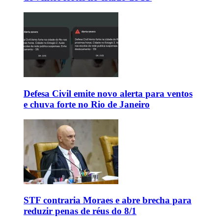
Defesa Civil emite novo alerta para ventos
e chuva forte no Rio de Janeiro
STF contraria Moraes e abre brecha para
reduzir penas de réus do 8/1