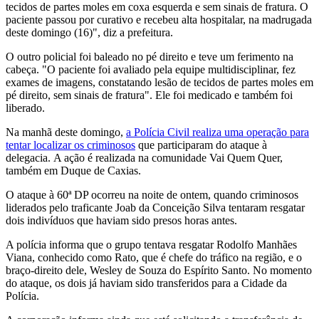
tecidos de partes moles em coxa esquerda e sem sinais de fratura. O
paciente passou por curativo e recebeu alta hospitalar, na madrugada
deste domingo (16)", diz a prefeitura.
O outro policial foi baleado no pé direito e teve um ferimento na
cabeça. "O paciente foi avaliado pela equipe multidisciplinar, fez
exames de imagens, constatando lesão de tecidos de partes moles em
pé direito, sem sinais de fratura". Ele foi medicado e também foi
liberado.
Na manhã deste domingo,
a Polícia Civil realiza uma operação para
tentar localizar os criminosos
que participaram do ataque à
delegacia. A ação é realizada na comunidade Vai Quem Quer,
também em Duque de Caxias.
O ataque à 60ª DP ocorreu na noite de ontem, quando criminosos
liderados pelo traficante Joab da Conceição Silva tentaram resgatar
dois indivíduos que haviam sido presos horas antes.
A polícia informa que o grupo tentava resgatar Rodolfo Manhães
Viana, conhecido como Rato, que é chefe do tráfico na região, e o
braço-direito dele, Wesley de Souza do Espírito Santo. No momento
do ataque, os dois já haviam sido transferidos para a Cidade da
Polícia.