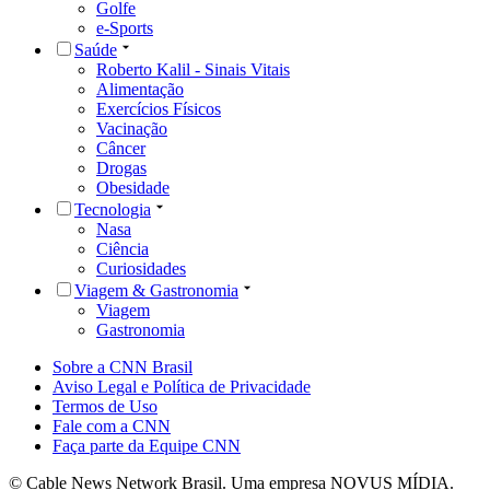
Golfe
e-Sports
Saúde
Roberto Kalil - Sinais Vitais
Alimentação
Exercícios Físicos
Vacinação
Câncer
Drogas
Obesidade
Tecnologia
Nasa
Ciência
Curiosidades
Viagem & Gastronomia
Viagem
Gastronomia
Sobre a CNN Brasil
Aviso Legal e Política de Privacidade
Termos de Uso
Fale com a CNN
Faça parte da Equipe CNN
© Cable News Network Brasil. Uma empresa NOVUS MÍDIA.