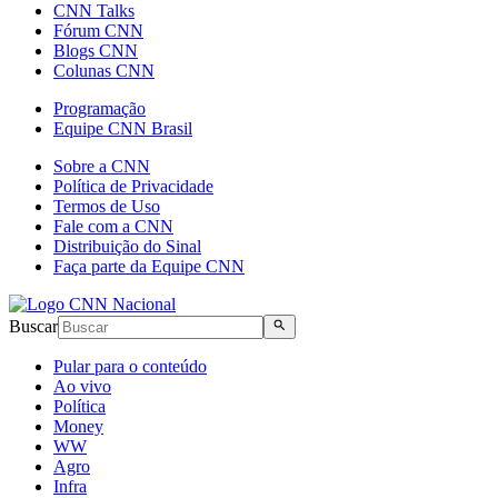
CNN Talks
Fórum CNN
Blogs CNN
Colunas CNN
Programação
Equipe CNN Brasil
Sobre a CNN
Política de Privacidade
Termos de Uso
Fale com a CNN
Distribuição do Sinal
Faça parte da Equipe CNN
Buscar
Pular para o conteúdo
Ao vivo
Política
Money
WW
Agro
Infra