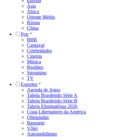
Europa
Ásia
África
Oriente Médio
Rússia
China
Pop
BBB
Carnaval
Celebridades
Cinema
Música
Realities
Streaming
TV
Esportes
Agenda de Jogos
Tabela Brasileirão Série A
Tabela Brasileirão Série B
Tabela Eliminatórias 2026
Copa Libertadores da América
Olimpíadas
Basquete
Vôlei
Automobilismo