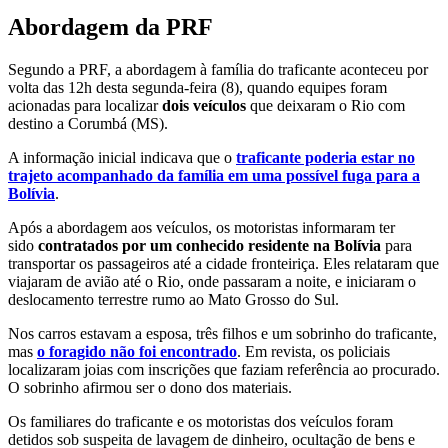
Abordagem da PRF
Segundo a PRF, a abordagem à família do traficante aconteceu por
volta das 12h desta segunda-feira (8), quando equipes foram
acionadas para localizar
dois veículos
que deixaram o Rio com
destino a Corumbá (MS).
A informação inicial indicava que o
traficante poderia estar no
trajeto acompanhado da família em uma possível fuga para a
Bolívia
.
Após a abordagem aos veículos, os motoristas informaram ter
sido
contratados por um conhecido residente na Bolívia
para
transportar os passageiros até a cidade fronteiriça. Eles relataram que
viajaram de avião até o Rio, onde passaram a noite, e iniciaram o
deslocamento terrestre rumo ao Mato Grosso do Sul.
Nos carros estavam a esposa, três filhos e um sobrinho do traficante,
mas
o foragido não foi encontrado
. Em revista, os policiais
localizaram joias com inscrições que faziam referência ao procurado.
O sobrinho afirmou ser o dono dos materiais.
Os familiares do traficante e os motoristas dos veículos foram
detidos sob suspeita de lavagem de dinheiro, ocultação de bens e