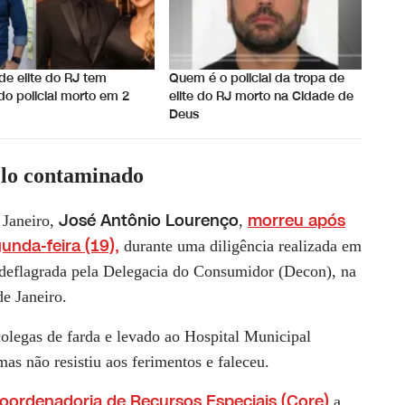
de elite do RJ tem
Quem é o policial da tropa de
o policial morto em 2
elite do RJ morto na Cidade de
s
Deus
elo contaminado
José Antônio Lourenço
morreu após
 Janeiro,
,
unda-feira (19),
durante uma diligência realizada em
deflagrada pela Delegacia do Consumidor (Decon), na
e Janeiro.
olegas de farda e levado ao Hospital Municipal
as não resistiu aos ferimentos e faleceu.
Coordenadoria de Recursos Especiais (Core)
a