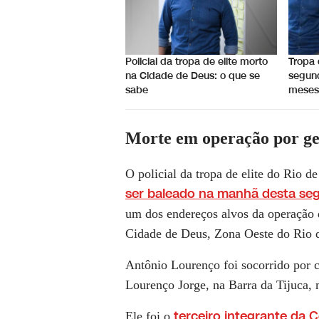
Policial da tropa de elite morto
Tropa 
na Cidade de Deus: o que se
segund
sabe
mese
Morte em operação por g
O policial da tropa de elite do Rio de
ser baleado na manhã desta seg
um dos endereços alvos da operação 
Cidade de Deus, Zona Oeste do Rio d
Antônio Lourenço foi socorrido por c
Lourenço Jorge, na Barra da Tijuca, m
terceiro integrante da 
Ele foi o