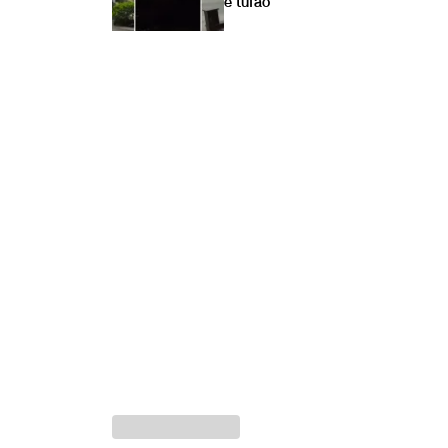
e tufão