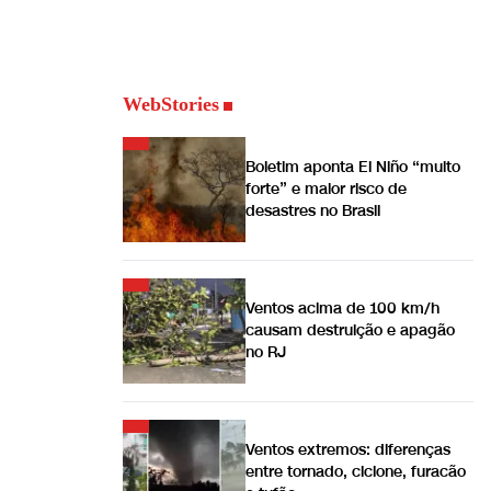
WebStories
Boletim aponta El Niño “muito
forte” e maior risco de
desastres no Brasil
Ventos acima de 100 km/h
causam destruição e apagão
no RJ
Ventos extremos: diferenças
entre tornado, ciclone, furacão