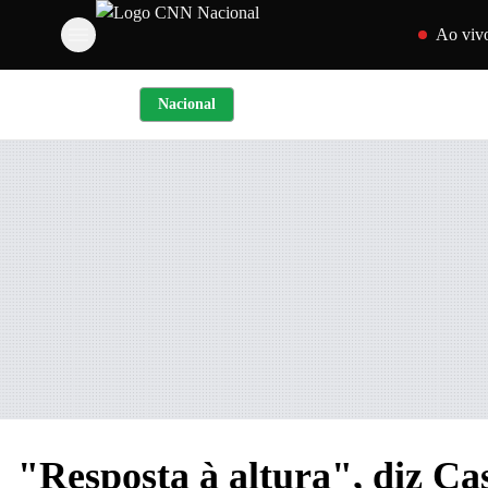
Pular para o c
Ao viv
Nacional
"Resposta à altura", diz Cas