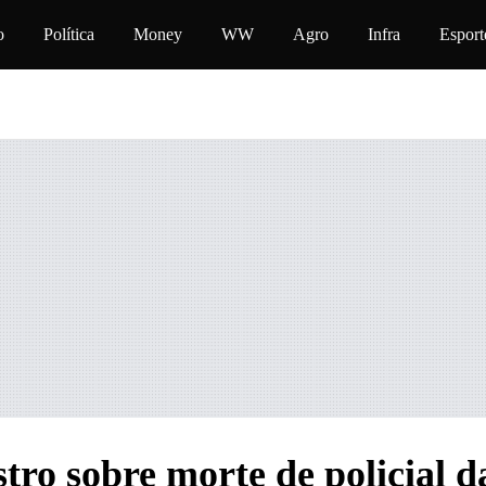
onteúdo
o
Política
Money
WW
Agro
Infra
Esport
tro sobre morte de policial d