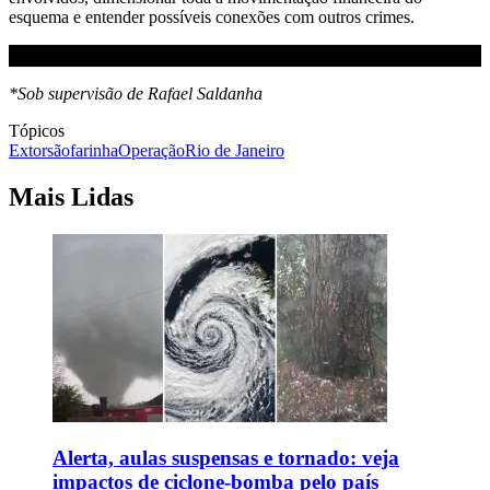
esquema e entender possíveis conexões com outros crimes.
*Sob supervisão de Rafael Saldanha
Tópicos
Extorsão
farinha
Operação
Rio de Janeiro
Mais Lidas
Alerta, aulas suspensas e tornado: veja
impactos de ciclone-bomba pelo país