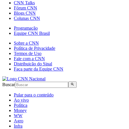
CNN Talks
Fórum CNN
Blogs CNN
Colunas CNN
Programação
Equipe CNN Brasil
Sobre a CNN
Política de Privacidade
Termos de Uso
Fale com a CNN
Distribuição do Sinal
Faça parte da Equipe CNN
Buscar
Pular para o conteúdo
Ao vivo
Política
Money
WW
Agro
Infra