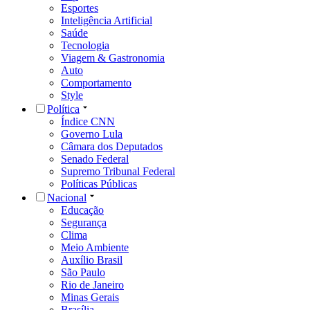
Esportes
Inteligência Artificial
Saúde
Tecnologia
Viagem & Gastronomia
Auto
Comportamento
Style
Política
Índice CNN
Governo Lula
Câmara dos Deputados
Senado Federal
Supremo Tribunal Federal
Políticas Públicas
Nacional
Educação
Segurança
Clima
Meio Ambiente
Auxílio Brasil
São Paulo
Rio de Janeiro
Minas Gerais
Brasília