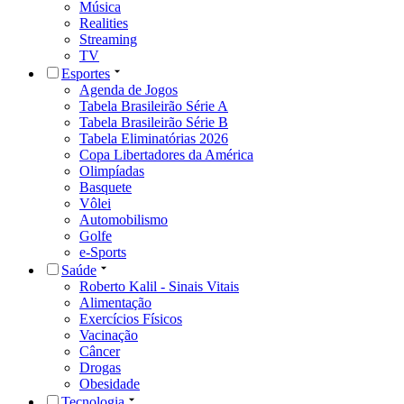
Música
Realities
Streaming
TV
Esportes
Agenda de Jogos
Tabela Brasileirão Série A
Tabela Brasileirão Série B
Tabela Eliminatórias 2026
Copa Libertadores da América
Olimpíadas
Basquete
Vôlei
Automobilismo
Golfe
e-Sports
Saúde
Roberto Kalil - Sinais Vitais
Alimentação
Exercícios Físicos
Vacinação
Câncer
Drogas
Obesidade
Tecnologia