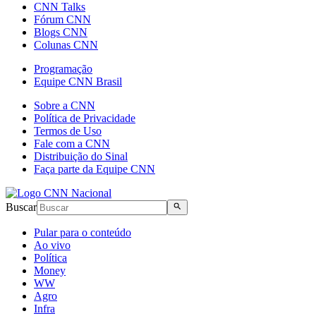
CNN Talks
Fórum CNN
Blogs CNN
Colunas CNN
Programação
Equipe CNN Brasil
Sobre a CNN
Política de Privacidade
Termos de Uso
Fale com a CNN
Distribuição do Sinal
Faça parte da Equipe CNN
Buscar
Pular para o conteúdo
Ao vivo
Política
Money
WW
Agro
Infra