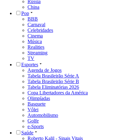
Rússia
China
Pop
BBB
Carnaval
Celebridades
Cinema
Música
Realities
Streaming
TV
Esportes
Agenda de Jogos
Tabela Brasileirão Série A
Tabela Brasileirão Série B
Tabela Eliminatórias 2026
Copa Libertadores da América
Olimpíadas
Basquete
Vôlei
Automobilismo
Golfe
e-Sports
Saúde
Roberto Kalil - Sinais Vitais