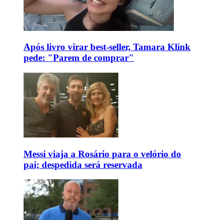
Após livro virar best-seller, Tamara Klink
pede: "Parem de comprar"
Messi viaja a Rosário para o velório do
pai; despedida será reservada