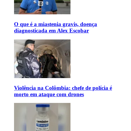
O que é a miastenia gravis, doença
diagnosticada em Alex Escobar
Violência na Colômbia: chefe de polícia é
morto em ataque com drones