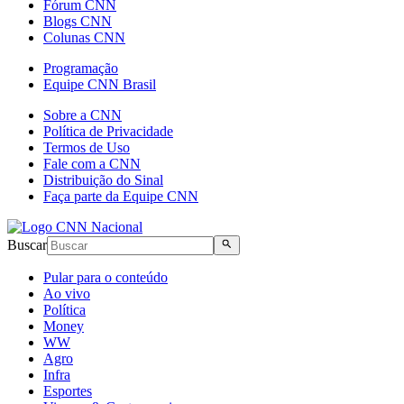
Fórum CNN
Blogs CNN
Colunas CNN
Programação
Equipe CNN Brasil
Sobre a CNN
Política de Privacidade
Termos de Uso
Fale com a CNN
Distribuição do Sinal
Faça parte da Equipe CNN
Buscar
Pular para o conteúdo
Ao vivo
Política
Money
WW
Agro
Infra
Esportes