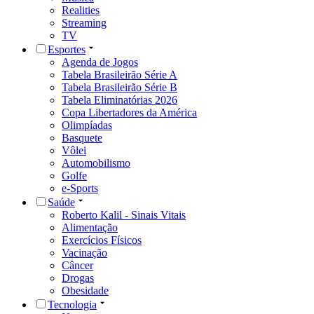
Realities
Streaming
TV
Esportes
Agenda de Jogos
Tabela Brasileirão Série A
Tabela Brasileirão Série B
Tabela Eliminatórias 2026
Copa Libertadores da América
Olimpíadas
Basquete
Vôlei
Automobilismo
Golfe
e-Sports
Saúde
Roberto Kalil - Sinais Vitais
Alimentação
Exercícios Físicos
Vacinação
Câncer
Drogas
Obesidade
Tecnologia