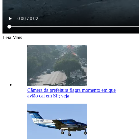
Leia Mais
Câmera da prefeitura flagra momento em que
avião cai em SP; veja