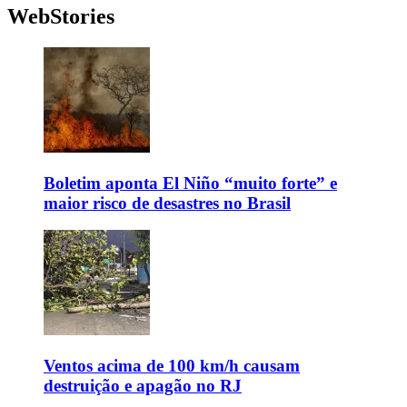
WebStories
Boletim aponta El Niño “muito forte” e
maior risco de desastres no Brasil
Ventos acima de 100 km/h causam
destruição e apagão no RJ