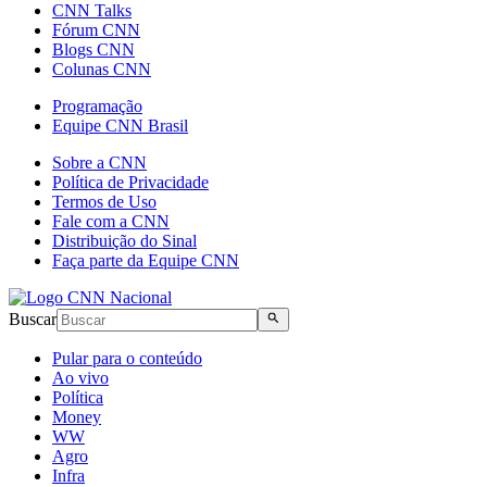
CNN Talks
Fórum CNN
Blogs CNN
Colunas CNN
Programação
Equipe CNN Brasil
Sobre a CNN
Política de Privacidade
Termos de Uso
Fale com a CNN
Distribuição do Sinal
Faça parte da Equipe CNN
Buscar
Pular para o conteúdo
Ao vivo
Política
Money
WW
Agro
Infra