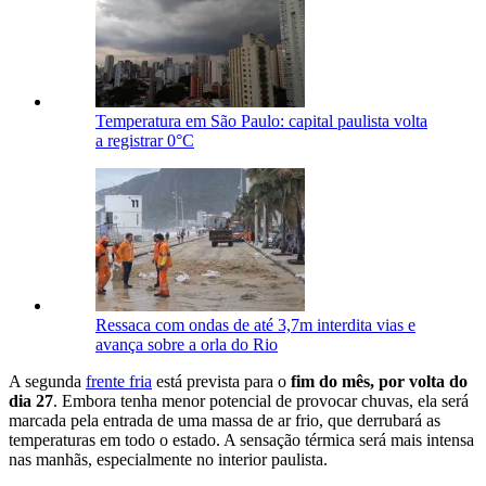
Temperatura em São Paulo: capital paulista volta
a registrar 0°C
Ressaca com ondas de até 3,7m interdita vias e
avança sobre a orla do Rio
A segunda
frente fria
está prevista para o
fim do mês, por volta do
dia 27
. Embora tenha menor potencial de provocar chuvas, ela será
marcada pela entrada de uma massa de ar frio, que derrubará as
temperaturas em todo o estado. A sensação térmica será mais intensa
nas manhãs, especialmente no interior paulista.