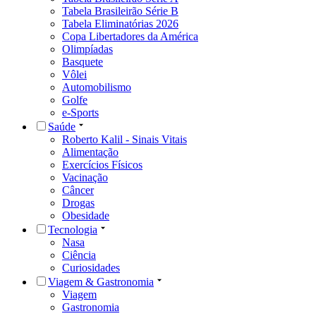
Tabela Brasileirão Série B
Tabela Eliminatórias 2026
Copa Libertadores da América
Olimpíadas
Basquete
Vôlei
Automobilismo
Golfe
e-Sports
Saúde
Roberto Kalil - Sinais Vitais
Alimentação
Exercícios Físicos
Vacinação
Câncer
Drogas
Obesidade
Tecnologia
Nasa
Ciência
Curiosidades
Viagem & Gastronomia
Viagem
Gastronomia