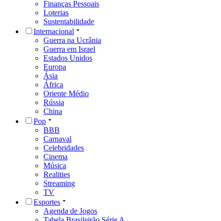
Finanças Pessoais
Loterias
Sustentabilidade
Internacional
Guerra na Ucrânia
Guerra em Israel
Estados Unidos
Europa
Ásia
África
Oriente Médio
Rússia
China
Pop
BBB
Carnaval
Celebridades
Cinema
Música
Realities
Streaming
TV
Esportes
Agenda de Jogos
Tabela Brasileirão Série A