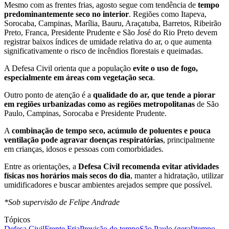
Mesmo com as frentes frias, agosto segue com tendência de
tempo
predominantemente seco no interior
. Regiões como Itapeva,
Sorocaba, Campinas, Marília, Bauru, Araçatuba, Barretos, Ribeirão
Preto, Franca, Presidente Prudente e São José do Rio Preto devem
registrar baixos índices de umidade relativa do ar, o que aumenta
significativamente o risco de incêndios florestais e queimadas.
A Defesa Civil orienta que a população
evite o uso de fogo,
especialmente em áreas com vegetação seca
.
Outro ponto de atenção é a
qualidade do ar, que tende a piorar
em regiões urbanizadas como as regiões metropolitanas
de São
Paulo, Campinas, Sorocaba e Presidente Prudente.
A
combinação de tempo seco, acúmulo de poluentes e pouca
ventilação pode agravar doenças respiratórias
, principalmente
em crianças, idosos e pessoas com comorbidades.
Entre as orientações, a
Defesa Civil recomenda evitar atividades
físicas nos horários mais secos do dia
, manter a hidratação, utilizar
umidificadores e buscar ambientes arejados sempre que possível.
*Sob supervisão de Felipe Andrade
Tópicos
Defesa Civil
Frente Fria
Previsão do tempo
São Paulo (geral)
tempo