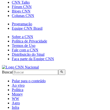
CNN Talks
Fórum CNN
Blogs CNN
Colunas CNN
Programação
Equipe CNN Brasil
Sobre a CNN
Política de Privacidade
Termos de Uso
Fale com a CNN
Distribuição do Sinal
Faça parte da Equipe CNN
Buscar
Pular para o conteúdo
Ao vivo
Política
Money
WW
Agro
Infra