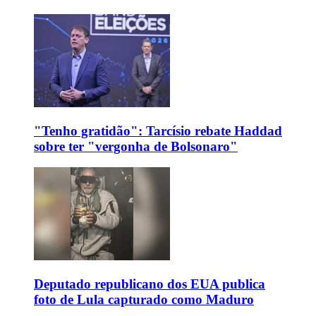
"Tenho gratidão": Tarcísio rebate Haddad
sobre ter "vergonha de Bolsonaro"
Deputado republicano dos EUA publica
foto de Lula capturado como Maduro