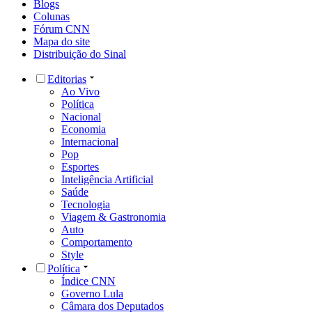
Blogs
Colunas
Fórum CNN
Mapa do site
Distribuição do Sinal
Editorias
Ao Vivo
Política
Nacional
Economia
Internacional
Pop
Esportes
Inteligência Artificial
Saúde
Tecnologia
Viagem & Gastronomia
Auto
Comportamento
Style
Política
Índice CNN
Governo Lula
Câmara dos Deputados