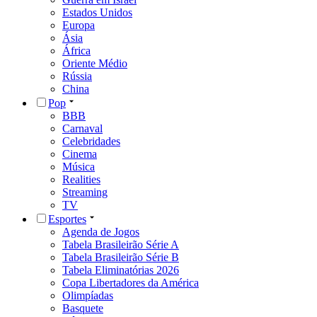
Estados Unidos
Europa
Ásia
África
Oriente Médio
Rússia
China
Pop
BBB
Carnaval
Celebridades
Cinema
Música
Realities
Streaming
TV
Esportes
Agenda de Jogos
Tabela Brasileirão Série A
Tabela Brasileirão Série B
Tabela Eliminatórias 2026
Copa Libertadores da América
Olimpíadas
Basquete