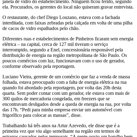
janela de vidro do estabelecimento. Ninguém ficou ferido, segundo
ela. Procurados, os gerentes do local não quiseram gravar entrevista.
O restaurante, do chef Diego Louzano, estava com a fachada
interditada, com faixas zebradas pela calçada em volta de uma pilha
de cacos de vidro espalhados pelo chão.
Diferentes ruas e estabelecimentos de Pinheiros ficaram sem energia
elétrica – na capital, cerca de 127 mil tiveram o serviço
interrompido, segundo a Enel, concessionária responsável pela
distribuição de energia na região metropolitana de São Paulo. Os
poucos comércios com luz, funcionavam com o uso de gerador,
conforme observado pela reportagem.
Luciano Vieira, gerente de um comércio que faz a venda de massa
folhada, estava preocupado com a falta de energia elétrica na rua
quando foi abordado pela reportagem, por volta das 20h desta
quarta. Sem poder contar com um gerador, ele estava com mais de
300 quilos de mercadoria congelada, em freezers que se
encontravam desligados desde a queda de energia na rua, por volta
das 17h. “Pedi para minha empresa enviar um automóvel com
frigorífico para colocar as massas”, disse.
Trabalhando há três anos na Artur Azevedo, ele disse que é a
primeira vez que viu algo semelhante na região em termos de
estragos causados pelos temporais. “A gente ouviu um barulho bem