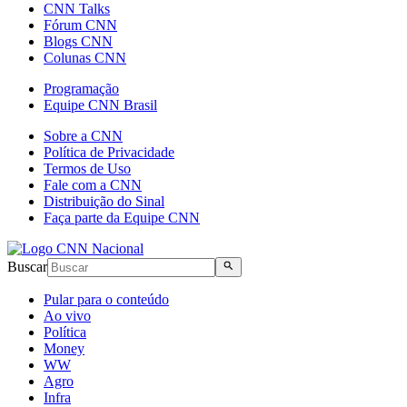
CNN Talks
Fórum CNN
Blogs CNN
Colunas CNN
Programação
Equipe CNN Brasil
Sobre a CNN
Política de Privacidade
Termos de Uso
Fale com a CNN
Distribuição do Sinal
Faça parte da Equipe CNN
Buscar
Pular para o conteúdo
Ao vivo
Política
Money
WW
Agro
Infra