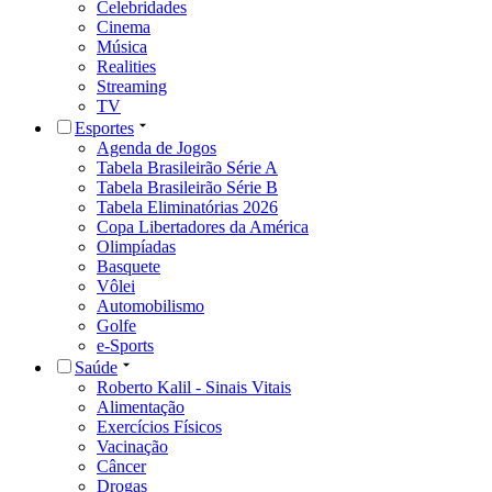
Celebridades
Cinema
Música
Realities
Streaming
TV
Esportes
Agenda de Jogos
Tabela Brasileirão Série A
Tabela Brasileirão Série B
Tabela Eliminatórias 2026
Copa Libertadores da América
Olimpíadas
Basquete
Vôlei
Automobilismo
Golfe
e-Sports
Saúde
Roberto Kalil - Sinais Vitais
Alimentação
Exercícios Físicos
Vacinação
Câncer
Drogas