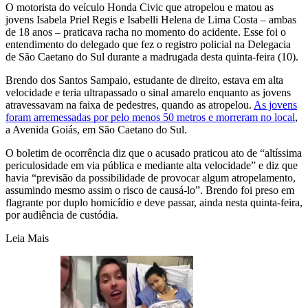
O motorista do veículo Honda Civic que atropelou e matou as
jovens Isabela Priel Regis e Isabelli Helena de Lima Costa – ambas
de 18 anos – praticava racha no momento do acidente. Esse foi o
entendimento do delegado que fez o registro policial na Delegacia
de São Caetano do Sul durante a madrugada desta quinta-feira (10).
Brendo dos Santos Sampaio, estudante de direito, estava em alta
velocidade e teria ultrapassado o sinal amarelo enquanto as jovens
atravessavam na faixa de pedestres, quando as atropelou.
As jovens
foram arremessadas por pelo menos 50 metros e morreram no local
,
a Avenida Goiás, em São Caetano do Sul.
O boletim de ocorrência diz que o acusado praticou ato de “altíssima
periculosidade em via pública e mediante alta velocidade” e diz que
havia “previsão da possibilidade de provocar algum atropelamento,
assumindo mesmo assim o risco de causá-lo”. Brendo foi preso em
flagrante por duplo homicídio e deve passar, ainda nesta quinta-feira,
por audiência de custódia.
Leia Mais