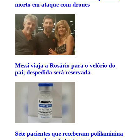
morto em ataque com drones
Messi viaja a Rosário para o velório do
pai; despedida será reservada
Sete pacientes que receberam polilaminina