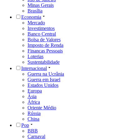
Minas Gerais
Brasília
Economia
Mercado
Investimentos
Banco Central
Bolsa de Valores
Imposto de Renda
Finanças Pessoais
Loterias
Sustentabilidade
Internacional
Guerra na Ucrânia
Guerra em Israel
Estados Unidos
Europa
Ásia
África
Oriente Médio
Rússia
China
Pop
BBB
Carnaval