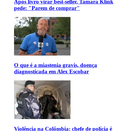
Após livro virar best-seller, Tamara Klink
pede: "Parem de comprar"
O que é a miastenia gravis, doença
diagnosticada em Alex Escobar
Violência na Colômbia: chefe de polícia é