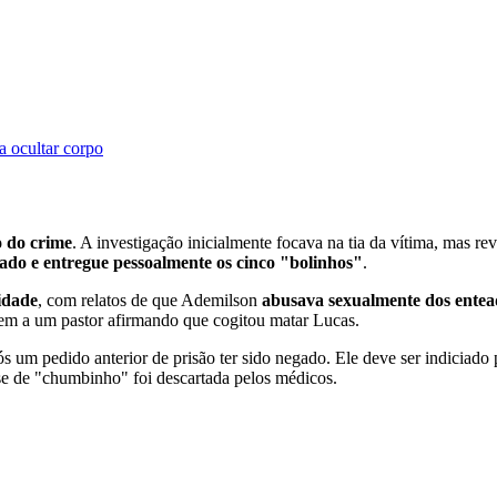
a ocultar corpo
o do crime
. A investigação inicialmente focava na tia da vítima, mas r
do e entregue pessoalmente os cinco "bolinhos"
.
idade
, com relatos de que Ademilson
abusava sexualmente dos entea
em a um pastor afirmando que cogitou matar Lucas.
s um pedido anterior de prisão ter sido negado. Ele deve ser indiciado p
se de "chumbinho" foi descartada pelos médicos.