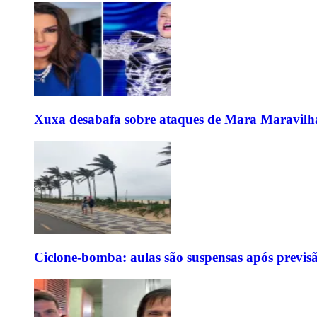
Xuxa desabafa sobre ataques de Mara Maravilh
Ciclone-bomba: aulas são suspensas após previs