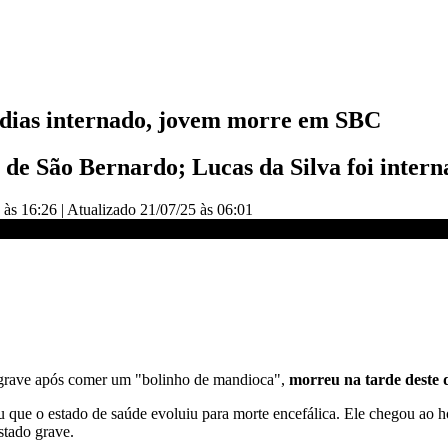
 dias internado, jovem morre em SBC
 de São Bernardo; Lucas da Silva foi inter
 às 16:26
|
Atualizado
21/07/25 às 06:01
A CNN
o grave após comer um "bolinho de mandioca",
morreu na tarde deste 
que o estado de saúde evoluiu para morte encefálica. Ele chegou ao hos
stado grave.