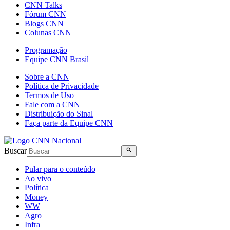
CNN Talks
Fórum CNN
Blogs CNN
Colunas CNN
Programação
Equipe CNN Brasil
Sobre a CNN
Política de Privacidade
Termos de Uso
Fale com a CNN
Distribuição do Sinal
Faça parte da Equipe CNN
Buscar
Pular para o conteúdo
Ao vivo
Política
Money
WW
Agro
Infra