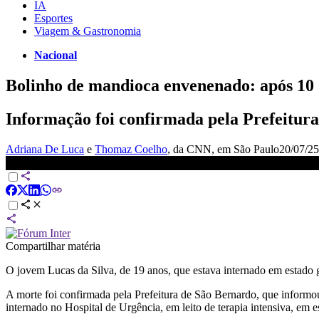
IA
Esportes
Viagem & Gastronomia
Nacional
Bolinho de mandioca envenenado: após 10
Informação foi confirmada pela Prefeitura
Adriana De Luca
e
Thomaz Coelho
, da CNN
, em São Paulo
20/07/25
Jovem envenenado pro bolinho de mandioca morre em SP | AGOR
Compartilhar matéria
O jovem Lucas da Silva, de 19 anos, que estava internado em estad
A morte foi confirmada pela Prefeitura de São Bernardo, que informou 
internado no Hospital de Urgência, em leito de terapia intensiva, em e