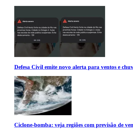
Defesa Civil emite novo alerta para ventos e chu
Ciclone-bomba: veja regiões com previsão de ven