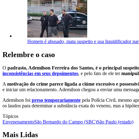
Homem é abusado, mata suspeito e usa liquidificador par
Relembre o caso
O
padrasto, Ademilson Ferreira dos Santos, é o principal suspeit
inconsistências em seus depoimentos
, e pelo fato de ele ter
manipula
A
motivação do crime parece ligada a ciúme excessivo e possessiv
e iniciar um relacionamento. Ademilson chegou a enviar uma mensag
Ademilson foi
preso temporariamente
pela Polícia Civil, mesmo apó
os laudos para determinar a substância exata do veneno, mas a hipóte
Tópicos
Envenenamento
São Bernardo do Campo (SBC)
São Paulo (estado)
Mais Lidas