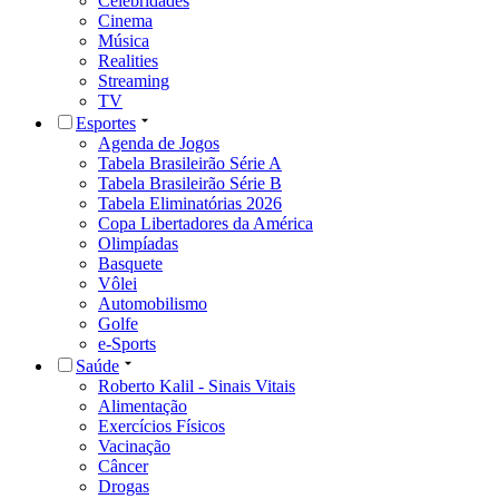
Celebridades
Cinema
Música
Realities
Streaming
TV
Esportes
Agenda de Jogos
Tabela Brasileirão Série A
Tabela Brasileirão Série B
Tabela Eliminatórias 2026
Copa Libertadores da América
Olimpíadas
Basquete
Vôlei
Automobilismo
Golfe
e-Sports
Saúde
Roberto Kalil - Sinais Vitais
Alimentação
Exercícios Físicos
Vacinação
Câncer
Drogas