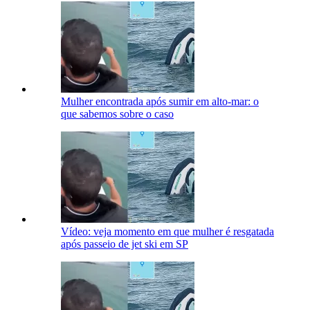
Mulher encontrada após sumir em alto-mar: o
que sabemos sobre o caso
Vídeo: veja momento em que mulher é resgatada
após passeio de jet ski em SP