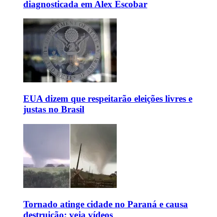
diagnosticada em Alex Escobar
EUA dizem que respeitarão eleições livres e
justas no Brasil
Tornado atinge cidade no Paraná e causa
destruição; veja vídeos