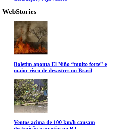
WebStories
Boletim aponta El Niño “muito forte” e
maior risco de desastres no Brasil
Ventos acima de 100 km/h causam
destruição e apagão no RJ