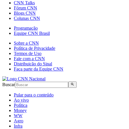
CNN Talks
Fórum CNN
Blogs CNN
Colunas CNN
Programação
Equipe CNN Brasil
Sobre a CNN
Política de Privacidade
Termos de Uso
Fale com a CNN
Distribuição do Sinal
Faça parte da Equipe CNN
Buscar
Pular para o conteúdo
Ao vivo
Política
Money
WW
Agro
Infra