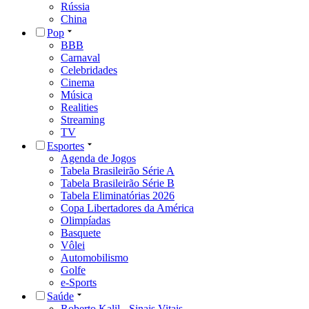
Rússia
China
Pop
BBB
Carnaval
Celebridades
Cinema
Música
Realities
Streaming
TV
Esportes
Agenda de Jogos
Tabela Brasileirão Série A
Tabela Brasileirão Série B
Tabela Eliminatórias 2026
Copa Libertadores da América
Olimpíadas
Basquete
Vôlei
Automobilismo
Golfe
e-Sports
Saúde
Roberto Kalil - Sinais Vitais