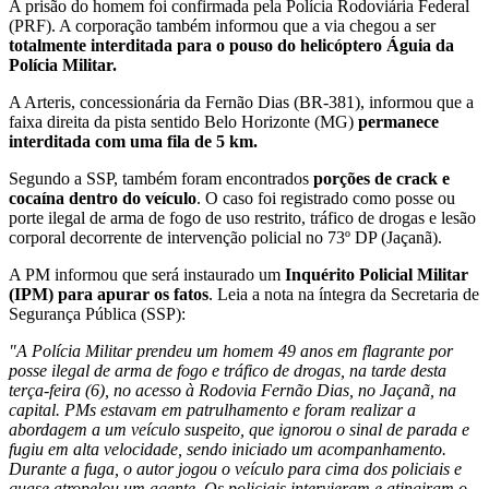
A prisão do homem foi confirmada pela Polícia Rodoviária Federal
(PRF). A corporação também informou que a via chegou a ser
totalmente interditada para o pouso do helicóptero Águia da
Polícia Militar.
A Arteris, concessionária da Fernão Dias (BR-381), informou que a
faixa direita da pista sentido Belo Horizonte (MG)
permanece
interditada com uma fila de 5 km.
Segundo a SSP, também foram encontrados
porções de crack e
cocaína dentro do veículo
. O caso
foi registrado como posse ou
porte ilegal de arma de fogo de uso restrito, tráfico de drogas e lesão
corporal decorrente de intervenção policial no 73º DP (Jaçanã).
A PM informou que será instaurado um
Inquérito Policial Militar
(IPM) para apurar os fatos
. Leia a nota na íntegra da Secretaria de
Segurança Pública (SSP):
"A Polícia Militar prendeu um homem 49 anos em flagrante por
posse ilegal de arma de fogo e tráfico de drogas, na tarde desta
terça-feira (6), no acesso à Rodovia Fernão Dias, no Jaçanã, na
capital. PMs estavam em patrulhamento e foram realizar a
abordagem a um veículo suspeito, que ignorou o sinal de parada e
fugiu em alta velocidade, sendo iniciado um acompanhamento.
Durante a fuga, o autor jogou o veículo para cima dos policiais e
quase atropelou um agente. Os policiais intervieram e atingiram o