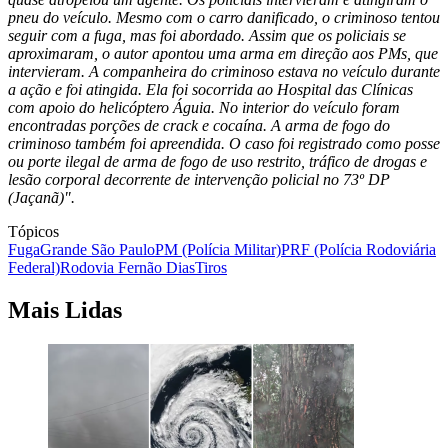
pneu do veículo. Mesmo com o carro danificado, o criminoso tentou
seguir com a fuga, mas foi abordado. Assim que os policiais se
aproximaram, o autor apontou uma arma em direção aos PMs, que
intervieram. A companheira do criminoso estava no veículo durante
a ação e foi atingida. Ela foi socorrida ao Hospital das Clínicas
com apoio do helicóptero Águia. No interior do veículo foram
encontradas porções de crack e cocaína. A arma de fogo do
criminoso também foi apreendida. O caso foi registrado como posse
ou porte ilegal de arma de fogo de uso restrito, tráfico de drogas e
lesão corporal decorrente de intervenção policial no 73º DP
(Jaçanã)".
Tópicos
Fuga
Grande São Paulo
PM (Polícia Militar)
PRF (Polícia Rodoviária
Federal)
Rodovia Fernão Dias
Tiros
Mais Lidas