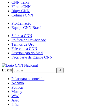
CNN Talks
Fórum CNN
Blogs CNN
Colunas CNN
Programação
Equipe CNN Brasil
Sobre a CNN
Política de Privacidade
Termos de Uso
Fale com a CNN
Distribuição do Sinal
Faça parte da Equipe CNN
Buscar
Pular para o conteúdo
Ao vivo
Política
Money
WW
Agro
Infra