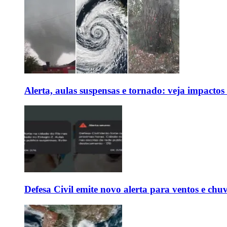
Alerta, aulas suspensas e tornado: veja impactos
Defesa Civil emite novo alerta para ventos e chu