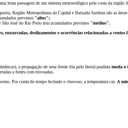
uma lenta passagem de um sistema meteorológico pela costa da região 
iqueira, Região Metropolitana da Capital e Baixada Santista são as áre
umulados previstos
"altos";
 e São José do Rio Preto tem acumulados previstos
"médios".
, enxurradas, deslizamentos e ocorrências relacionadas a ventos fo
cas), a propagação de uma frente fria pelo litoral paulista
muda o t
eradas a fortes com trovoadas.
ento. Por conta do tempo fechado e chuvoso, a temperatura cai.
A mín