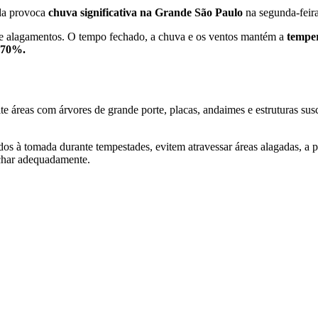
da provoca
chuva significativa
na Grande São Paulo
na segunda-feira
 de alagamentos. O tempo fechado, a chuva e os ventos mantém a
tempe
a 70%.
e áreas com árvores de grande porte, placas, andaimes e estruturas susc
s à tomada durante tempestades, evitem atravessar áreas alagadas, a pé
echar adequadamente.