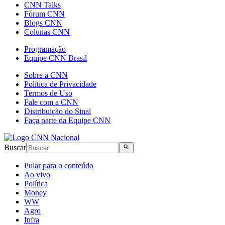
CNN Talks
Fórum CNN
Blogs CNN
Colunas CNN
Programação
Equipe CNN Brasil
Sobre a CNN
Política de Privacidade
Termos de Uso
Fale com a CNN
Distribuição do Sinal
Faça parte da Equipe CNN
Buscar
Pular para o conteúdo
Ao vivo
Política
Money
WW
Agro
Infra