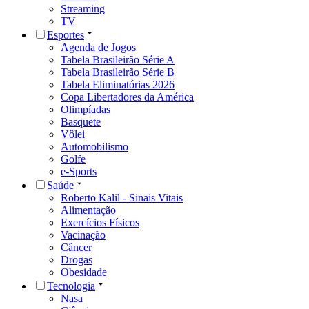
Streaming
TV
Esportes
Agenda de Jogos
Tabela Brasileirão Série A
Tabela Brasileirão Série B
Tabela Eliminatórias 2026
Copa Libertadores da América
Olimpíadas
Basquete
Vôlei
Automobilismo
Golfe
e-Sports
Saúde
Roberto Kalil - Sinais Vitais
Alimentação
Exercícios Físicos
Vacinação
Câncer
Drogas
Obesidade
Tecnologia
Nasa