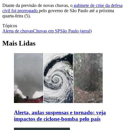
Diante da previsão de novas chuvas, o
gabinete de crise da defesa
civil foi prorrogado
pelo governo de São Paulo até a próxima
quarta-feira (5).
Tópicos
Alerta de chuvas
Chuvas em SP
São Paulo (geral)
Mais Lidas
Alerta, aulas suspensas e tornado: veja
impactos de ciclone-bomba pelo país