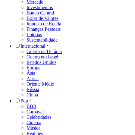
Mercado
Investimentos
Banco Central
Bolsa de Valores
Imposto de Renda
Finanças Pessoais
Loterias
Sustentabilidade
Internacional
Guerra na Ucrânia
Guerra em Israel
Estados Unidos
Europa
Ásia
África
Oriente Médio
Rússia
China
Pop
BBB
Carnaval
Celebridades
Cinema
Música
Realities