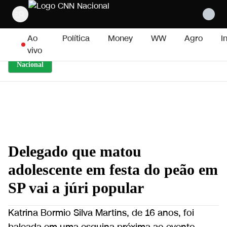
Pular para o conteúdo
Ao
Política
Money
WW
Agro
I
vivo
Nacional
Delegado que matou
adolescente em festa do peão em
SP vai a júri popular
Katrina Bormio Silva Martins, de 16 anos, foi