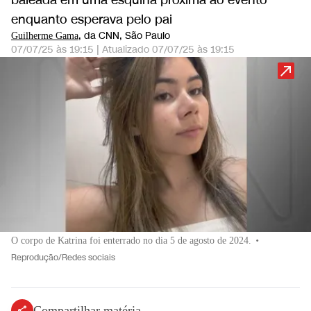
baleada em uma esquina próxima ao evento
enquanto esperava pelo pai
, da CNN
, São Paulo
Guilherme Gama
07/07/25 às 19:15
|
Atualizado
07/07/25 às 19:15
O corpo de Katrina foi enterrado no dia 5 de agosto de 2024.
•
Reprodução/Redes sociais
Compartilhar matéria