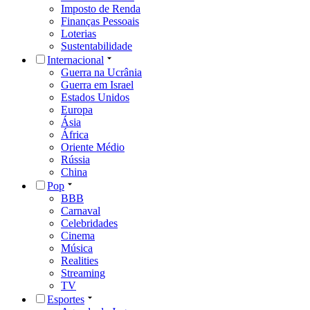
Imposto de Renda
Finanças Pessoais
Loterias
Sustentabilidade
Internacional
Guerra na Ucrânia
Guerra em Israel
Estados Unidos
Europa
Ásia
África
Oriente Médio
Rússia
China
Pop
BBB
Carnaval
Celebridades
Cinema
Música
Realities
Streaming
TV
Esportes