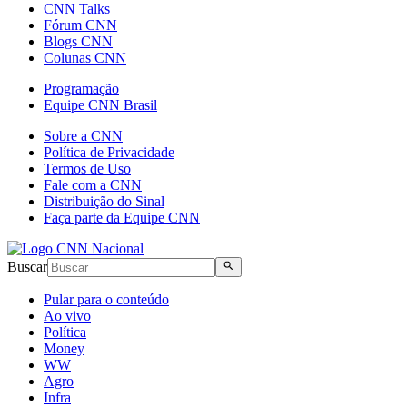
CNN Talks
Fórum CNN
Blogs CNN
Colunas CNN
Programação
Equipe CNN Brasil
Sobre a CNN
Política de Privacidade
Termos de Uso
Fale com a CNN
Distribuição do Sinal
Faça parte da Equipe CNN
Buscar
Pular para o conteúdo
Ao vivo
Política
Money
WW
Agro
Infra