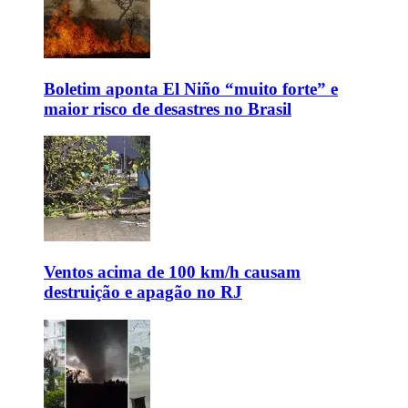
Boletim aponta El Niño “muito forte” e
maior risco de desastres no Brasil
Ventos acima de 100 km/h causam
destruição e apagão no RJ