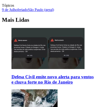
Tópicos
9 de Julho
feriado
São Paulo (geral)
Mais Lidas
Defesa Civil emite novo alerta para ventos
e chuva forte no Rio de Janeiro