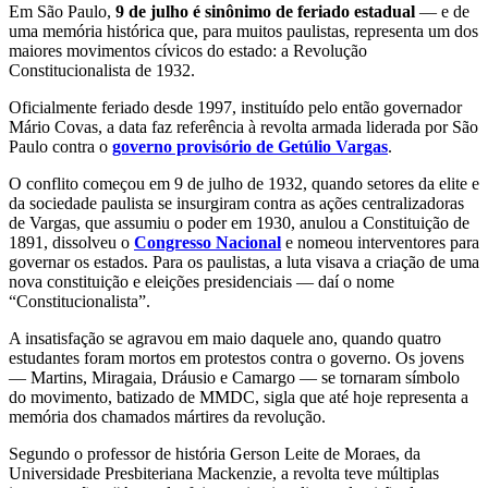
Em São Paulo,
9 de julho é sinônimo de feriado estadual
— e de
uma memória histórica que, para muitos paulistas, representa um dos
maiores movimentos cívicos do estado: a Revolução
Constitucionalista de 1932.
Oficialmente feriado desde 1997, instituído pelo então governador
Mário Covas, a data faz referência à revolta armada liderada por São
Paulo contra o
governo provisório de Getúlio Vargas
.
O conflito começou em 9 de julho de 1932, quando setores da elite e
da sociedade paulista se insurgiram contra as ações centralizadoras
de Vargas, que assumiu o poder em 1930, anulou a Constituição de
1891, dissolveu o
Congresso Nacional
e nomeou interventores para
governar os estados. Para os paulistas, a luta visava a criação de uma
nova constituição e eleições presidenciais — daí o nome
“Constitucionalista”.
A insatisfação se agravou em maio daquele ano, quando quatro
estudantes foram mortos em protestos contra o governo. Os jovens
— Martins, Miragaia, Dráusio e Camargo — se tornaram símbolo
do movimento, batizado de MMDC, sigla que até hoje representa a
memória dos chamados mártires da revolução.
Segundo o professor de história Gerson Leite de Moraes, da
Universidade Presbiteriana Mackenzie, a revolta teve múltiplas