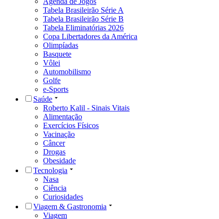
Agenda de Jogos
Tabela Brasileirão Série A
Tabela Brasileirão Série B
Tabela Eliminatórias 2026
Copa Libertadores da América
Olimpíadas
Basquete
Vôlei
Automobilismo
Golfe
e-Sports
Saúde
Roberto Kalil - Sinais Vitais
Alimentação
Exercícios Físicos
Vacinação
Câncer
Drogas
Obesidade
Tecnologia
Nasa
Ciência
Curiosidades
Viagem & Gastronomia
Viagem